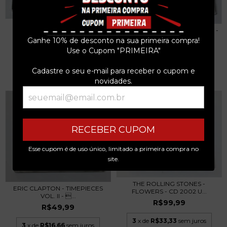
THE ROLLING STONES - IT'S
JIMI HENDRIX - LIGHTNIN' ROD -
ONLY ROCK...
BUDD...
Ganhe 10% de desconto na sua primeira compra!
R$89,99
R$99,99
Use o Cupom "PRIMEIRA"
3
x de
R$30,00
sem juros
3
x de
R$33,33
sem juros
Cadastre o seu e-mail para receber o cupom e
novidades.
RECEBER CUPOM
Esse cupom é de uso único, limitado a primeira compra no
site.
THE ROLLING STONES -
ERIC CLAPTON - TIMEPIECES
FLOWERS - CD 2002 U...
VOL. II - ...
R$99,99
R$49,99
3
x de
R$33,33
sem juros
3
x de
R$16,66
sem juros