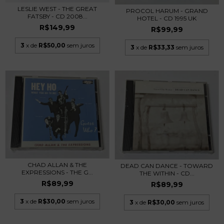
LESLIE WEST - THE GREAT
PROCOL HARUM - GRAND
FATSBY - CD 2008...
HOTEL - CD 1995 UK
R$149,99
R$99,99
3
x de
R$50,00
sem juros
3
x de
R$33,33
sem juros
CHAD ALLAN & THE
DEAD CAN DANCE - TOWARD
EXPRESSIONS - THE G...
THE WITHIN - CD...
R$89,99
R$89,99
3
x de
R$30,00
sem juros
3
x de
R$30,00
sem juros