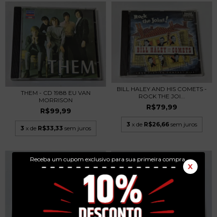
BILL HALEY AND HIS COMETS -
THEM - CD 1988 EU VAN
ROCK THE JOI...
MORRISON
R$79,99
R$99,99
3
x de
R$26,66
sem juros
3
x de
R$33,33
sem juros
Receba um cupom exclusivo para sua primeira compra.
X