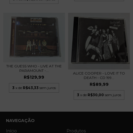
THE GUESS WHO - LIVE AT THE
PARAMOUNT -...
ALICE COOPER - LOVE IT TO
R$129,99
DEATH - CD 199...
R$89,99
3
x de
R$43,33
sem juros
3
x de
R$30,00
sem juros
NAVEGAÇÃO
Início
Produtos