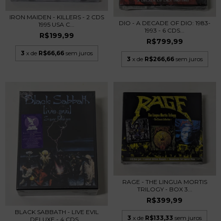
IRON MAIDEN - KILLERS - 2 CDS
DIO - A DECADE OF DIO: 1983-
1995 USA C...
1993 - 6 CDS...
R$199,99
R$799,99
3
x de
R$66,66
sem juros
3
x de
R$266,66
sem juros
RAGE - THE LINGUA MORTIS
TRILOGY - BOX 3...
R$399,99
BLACK SABBATH - LIVE EVIL
3
x de
R$133,33
sem juros
DELUXE - 4 CDS...