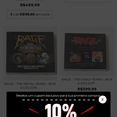
R$499,99
3
x de
R$166,66
sem juros
RAGE - THE EARLY YEARS - BOX
6 CDS 2017...
RAGE - THE METAL YEARS - BOX
6 CDS 2019...
R$599,99
R$599,99
Receba um cupom exclusivo para sua primeira compra.
3
x de
R$200,00
sem juros
X
3
x de
R$200,00
sem juros