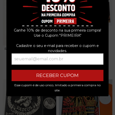
AC/DC - LIVE - CD 2003
Ganhe 10% de desconto na sua primeira compra!
R$39,99
Use o Cupom "PRIMEIRA"
3
x de
R$13,33
sem juros
Cadastre o seu e-mail para receber o cupom e
RAGE - THE MILLENNIUM YEARS
novidades.
- BOX 6 CDS...
R$599,99
3
x de
R$200,00
sem juros
RECEBER CUPOM
Esse cupom é de uso único, limitado a primeira compra no
site.