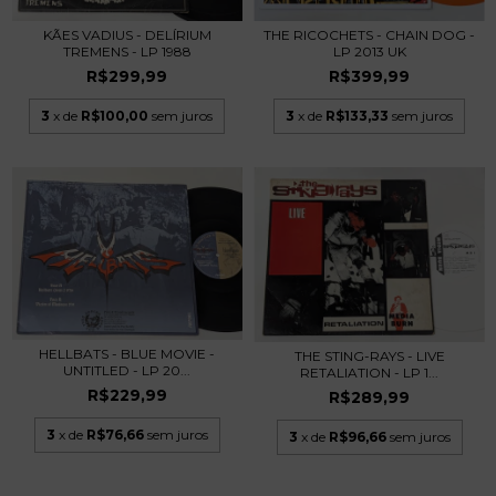
THE RICOCHETS - CHAIN DOG -
KÃES VADIUS - DELÍRIUM
LP 2013 UK
TREMENS - LP 1988
R$399,99
R$299,99
3
x de
R$133,33
sem juros
3
x de
R$100,00
sem juros
HELLBATS - BLUE MOVIE -
THE STING-RAYS - LIVE
UNTITLED - LP 20...
RETALIATION - LP 1...
R$229,99
R$289,99
3
x de
R$76,66
sem juros
3
x de
R$96,66
sem juros