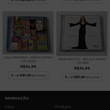
LEILA PINHEIRO - REENCONTRO
VÂNIA BASTOS - BELAS E FERAS
- CD 2000
- CD 1999
R$34,99
R$34,99
3
x de
R$11,66
sem juros
3
x de
R$11,66
sem juros
NAVEGAÇÃO
Início
Produtos