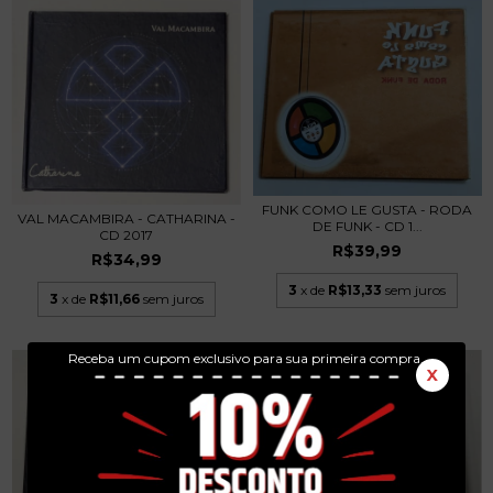
FUNK COMO LE GUSTA - RODA
VAL MACAMBIRA - CATHARINA -
DE FUNK - CD 1...
CD 2017
R$39,99
R$34,99
3
x de
R$13,33
sem juros
3
x de
R$11,66
sem juros
Receba um cupom exclusivo para sua primeira compra.
X