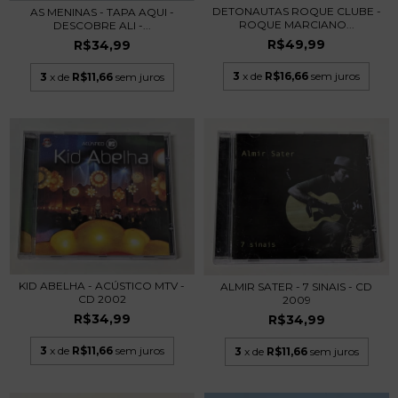
DETONAUTAS ROQUE CLUBE -
AS MENINAS - TAPA AQUI -
ROQUE MARCIANO...
DESCOBRE ALI -...
R$49,99
R$34,99
3
x de
R$16,66
sem juros
3
x de
R$11,66
sem juros
KID ABELHA - ACÚSTICO MTV -
ALMIR SATER - 7 SINAIS - CD
CD 2002
2009
R$34,99
R$34,99
3
x de
R$11,66
sem juros
3
x de
R$11,66
sem juros