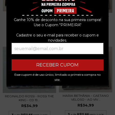
BADEN POWELL - LIVE IN
ZECA BALEIRO - VÔ IMBOLÁ -
HAMBURG - CD 1997
Ganhe 10% de desconto na sua primeira compra!
CD 1999
R$34,99
Use o Cupom "PRIMEIRA"
R$34,99
3
x de
R$11,66
sem juros
3
x de
R$11,66
sem juros
Cadastre o seu e-mail para receber o cupom e
novidades.
RECEBER CUPOM
Esse cupom é de uso único, limitado a primeira compra no
site.
MARIA BETHÂNIA - CAETANO
REGINALDO ROSSI - ROSSI THE
VELOSO - AO VIV...
KING - CD 19...
R$34,99
R$34,99
3
x de
R$11,66
sem juros
3
x de
R$11,66
sem juros