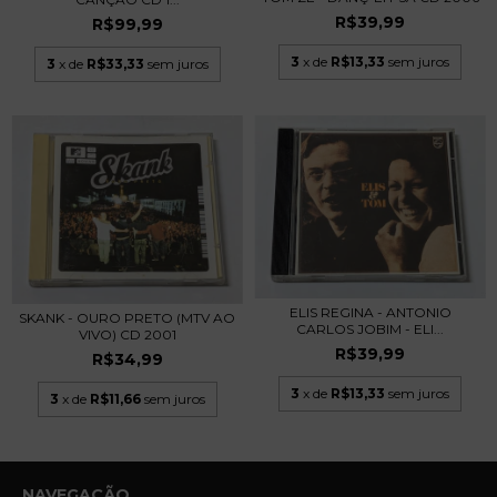
R$39,99
R$99,99
3
x de
R$13,33
sem juros
3
x de
R$33,33
sem juros
ELIS REGINA - ANTONIO
SKANK - OURO PRETO (MTV AO
CARLOS JOBIM - ELI...
VIVO) CD 2001
R$39,99
R$34,99
3
x de
R$13,33
sem juros
3
x de
R$11,66
sem juros
NAVEGAÇÃO