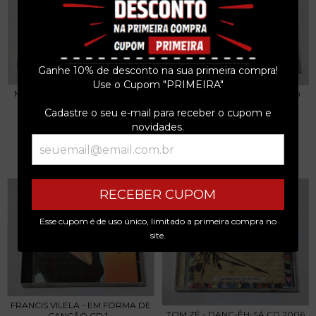
Ganhe 10% de desconto na sua primeira compra!
Use o Cupom "PRIMEIRA"
MEN AT WORK - BRAZIL '96 CD
ITAMAR ASSUMPÇÃO - BICHO
1997
DE 7 CABEÇAS VO...
Cadastre o seu e-mail para receber o cupom e
R$39,99
R$39,99
novidades.
3
x de
R$13,33
sem juros
3
x de
R$13,33
sem juros
RECEBER CUPOM
Esse cupom é de uso único, limitado a primeira compra no
site.
FRANCIS VILELA - EM FORMA DE
TOM ZÉ - DANÇ-ÊH-SÁ CD 2006
CANÇÃO CD 1...