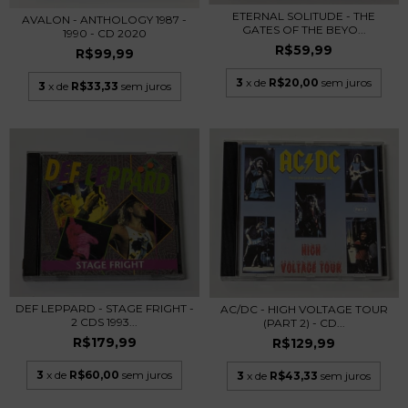
ETERNAL SOLITUDE - THE
AVALON - ANTHOLOGY 1987 -
GATES OF THE BEYO...
1990 - CD 2020
R$59,99
R$99,99
3
x de
R$20,00
sem juros
3
x de
R$33,33
sem juros
DEF LEPPARD - STAGE FRIGHT -
AC/DC - HIGH VOLTAGE TOUR
2 CDS 1993...
(PART 2) - CD...
R$179,99
R$129,99
3
x de
R$60,00
sem juros
3
x de
R$43,33
sem juros