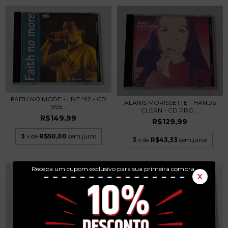
FAITH NO MORE - LIVE '92 - CD
ALANIS MORISSETTE - HANDS
1995...
CLEAN - CD PRO...
R$149,99
R$129,99
3
x de
R$50,00
sem juros
3
x de
R$43,33
sem juros
Receba um cupom exclusivo para sua primeira compra.
X