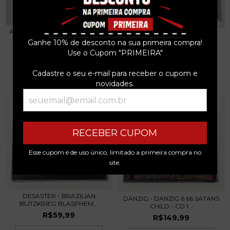
AC/DC - THE STUDIOBREAKERS
TORTURE SQUAD - LIVING
- CD 1996 EUR...
METAL - LIVING FO...
Ganhe 10% de desconto na sua primeira compra!
R$129,99
Use o Cupom "PRIMEIRA"
R$59,99
3
x de
R$43,33
sem juros
3
x de
R$20,00
sem juros
Cadastre o seu e-mail para receber o cupom e
novidades.
RECEBER CUPOM
Esse cupom é de uso único, limitado a primeira compra no
site.
DESASTER - BRAZILIAN
DANZIG - DANZIG 6:66 SATANS
BLITZKRIEG BLASPHEM...
CHILD - CD 1...
R$59,99
R$149,99