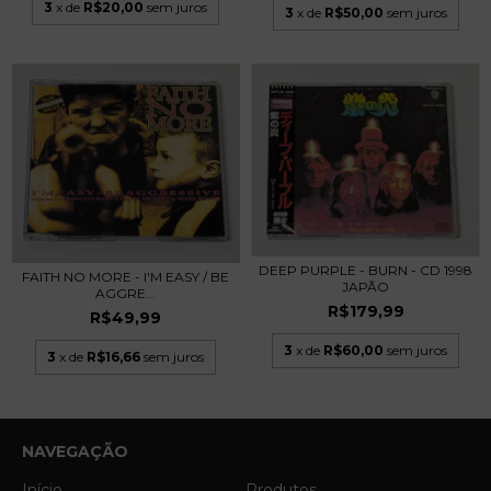
3
x de
R$20,00
sem juros
3
x de
R$50,00
sem juros
DEEP PURPLE - BURN - CD 1998
FAITH NO MORE - I'M EASY / BE
JAPÃO
AGGRE...
R$179,99
R$49,99
3
x de
R$60,00
sem juros
3
x de
R$16,66
sem juros
NAVEGAÇÃO
Início
Produtos