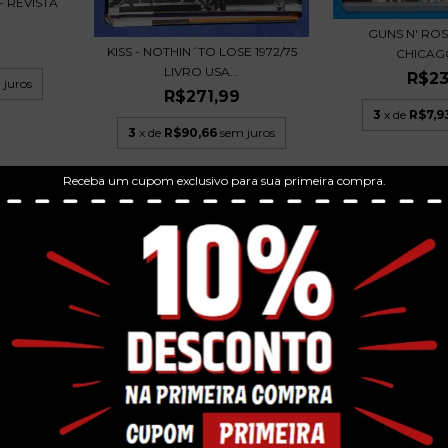
- REVISTA
GUNS N' ROSE
KISS - NOTHIN´TO LOSE 1972/75
CHICAGO 
LIVRO USA...
R$23
 juros
R$271,99
3
x de
R$7,9
3
x de
R$90,66
sem juros
Receba um cupom exclusivo para sua primeira compra.
BON JOVI - 
COLLECTION 
DEF LEPPARD - MIRROR BALL
R$67
LIVE & MOR...
HYSTERIA -
3
x de
R$22,
R$467,49