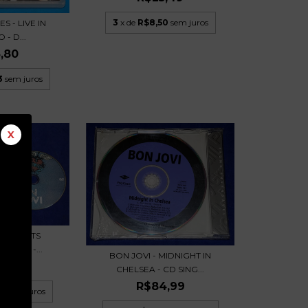
3
x de
R$8,50
sem juros
S - LIVE IN
- D...
,80
3
sem juros
X
BEST HITS
- DVD -...
BON JOVI - MIDNIGHT IN
,99
CHELSEA - CD SING...
R$84,99
66
sem juros