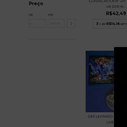
CLASSIC ROCK Nº 257 
Preço
UK 2019 KI...
R$42,49
DE
ATÉ
3
x de
R$14,16
sem
DEF LEPPARD - VIVA! 
LIVE BLU-...