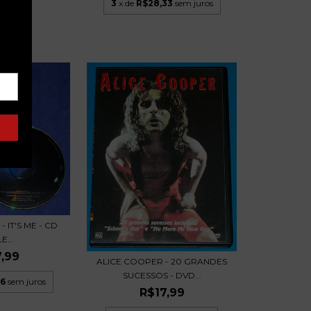
3
x de
R$28,33
sem juros
 IT'S ME - CD
E...
,99
ALICE COOPER - 20 GRANDES
SUCESSOS - DVD...
66
sem juros
R$17,99