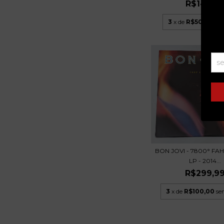
R$149,9
3
x de
R$50,00
sem
BON JOVI - 7800° FAH
LP - 2014...
R$299,9
3
x de
R$100,00
se