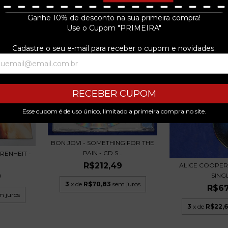
9
3
x de
R$155,83
sem juros
Ganhe 10% de desconto na sua primeira compra!
 juros
Use o Cupom "PRIMEIRA"
Cadastre o seu e-mail para receber o cupom e novidades.
RECEBER CUPOM
Esse cupom é de uso único, limitado a primeira compra no site.
BON JOVI - SOMETHING FOR THE
PAIN - CD S...
RENHEIT -
R$212,49
ALICE COOPER -
SINGL
9
3
x de
R$70,83
sem juros
R$67
m juros
3
x de
R$22,