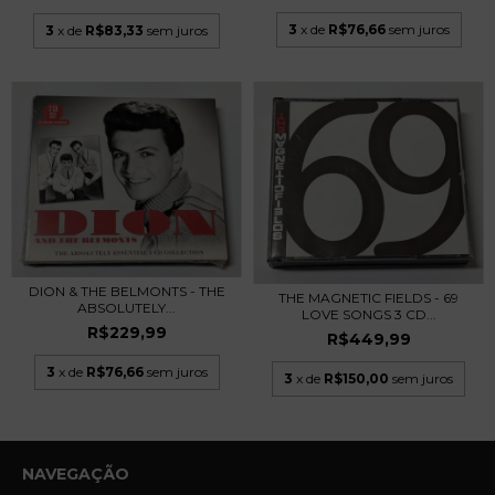
3
x de
R$76,66
sem juros
3
x de
R$83,33
sem juros
DION & THE BELMONTS - THE
THE MAGNETIC FIELDS - 69
ABSOLUTELY...
LOVE SONGS 3 CD...
R$229,99
R$449,99
3
x de
R$76,66
sem juros
3
x de
R$150,00
sem juros
NAVEGAÇÃO