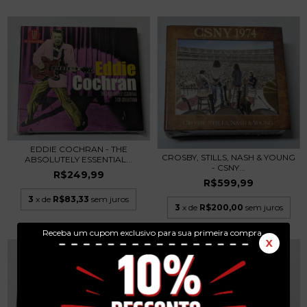
EDDIE COCHRAN - THE
CROSBY, STILLS, NASH & YOUNG
ABSOLUTELY ESSENTIAL...
- CSNY...
R$249,99
R$599,99
3
x de
R$83,33
sem juros
3
x de
R$200,00
sem juros
Receba um cupom exclusivo para sua primeira compra.
X