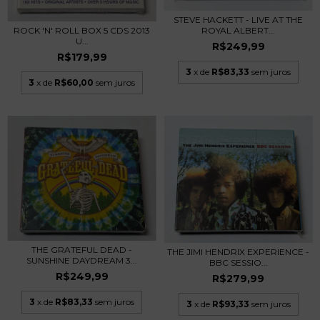
STEVE HACKETT - LIVE AT THE
ROCK 'N' ROLL BOX 5 CDS 2013
ROYAL ALBERT...
U...
R$249,99
R$179,99
3
x de
R$83,33
sem juros
3
x de
R$60,00
sem juros
THE GRATEFUL DEAD -
THE JIMI HENDRIX EXPERIENCE -
SUNSHINE DAYDREAM 3...
BBC SESSIO...
R$249,99
R$279,99
3
x de
R$83,33
sem juros
3
x de
R$93,33
sem juros