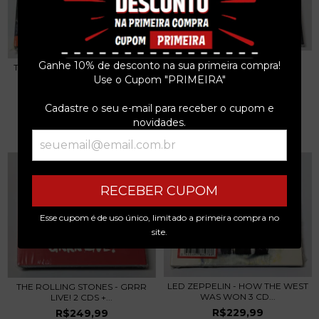
THE GRATEFUL DEAD - FOX
Ganhe 10% de desconto na sua primeira compra!
THE ROLLING STONES - LICKED
THEATRE ST. LOUI...
LIVE IN NYC...
Use o Cupom "PRIMEIRA"
R$249,99
R$329,99
Cadastre o seu e-mail para receber o cupom e
3
x de
R$83,33
sem juros
3
x de
R$110,00
sem juros
novidades.
RECEBER CUPOM
Esse cupom é de uso único, limitado a primeira compra no
site.
LED ZEPPELIN - HOW THE WEST
THE ROLLING STONES - GRRR
WAS WON 3 CD...
LIVE! 2 CDS +...
R$229,99
R$249,99