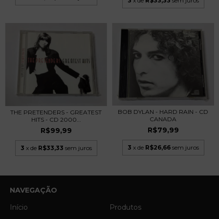
3
x de
R$33,33
sem juros
BOB DYLAN - HARD RAIN - CD
THE PRETENDERS - GREATEST
CANADA
HITS - CD 2000...
R$79,99
R$99,99
3
x de
R$26,66
sem juros
3
x de
R$33,33
sem juros
NAVEGAÇÃO
Início
Produtos