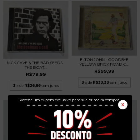
ELTON JOHN - GOODBYE
NICK CAVE & THE BAD SEEDS -
YELLOW BRICK ROAD C...
THE BOAT...
R$99,99
R$79,99
3
x de
R$33,33
sem juros
3
x de
R$26,66
sem juros
Receba um cupom exclusivo para sua primeira compra.
X