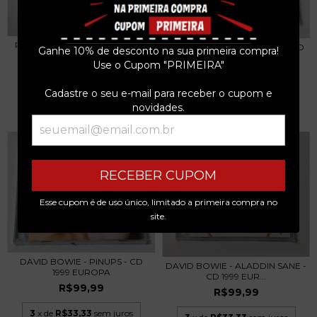
ROBIN WILLIAMSON - MYRRH -
ROY HARPER - SOPHISTICATED
Ganhe 10% de desconto na sua primeira compra!
CD 2004 UK
BEGGAR - CD 2...
Use o Cupom "PRIMEIRA"
R$129,99
R$99,99
Cadastre o seu e-mail para receber o cupom e
3
x de
R$43,33
sem juros
3
x de
R$33,33
sem juros
novidades.
RECEBER CUPOM
Esse cupom é de uso único, limitado a primeira compra no
site.
DAVID BOWIE - PINUPS - CD
DAVID BOWIE - ALADDIN SANE -
1999 EUROPA
CD 1999 EUR...
R$99,99
R$99,99
3
x de
R$33,33
sem juros