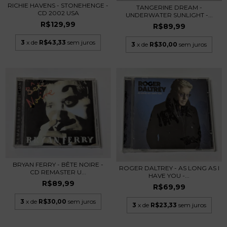
RICHIE HAVENS - STONEHENGE -
TANGERINE DREAM -
CD 2002 USA
UNDERWATER SUNLIGHT -...
R$129,99
R$89,99
3
x de
R$43,33
sem juros
3
x de
R$30,00
sem juros
BRYAN FERRY - BÊTE NOIRE -
ROGER DALTREY - AS LONG AS I
CD REMASTER U...
HAVE YOU -...
R$89,99
R$69,99
3
x de
R$30,00
sem juros
3
x de
R$23,33
sem juros