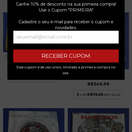
Ganhe 10% de desconto na sua primeira compra!
Use o Cupom "PRIMEIRA"
Cadastre o seu e-mail para receber o cupom e
novidades.
RECEBER CUPOM
HANK C. BURNETTE - HOT LICKS
AND FANCY T...
R$169,99
Esse cupom é de uso único, limitado a primeira compra no
site.
LANA DEL REY - CANDY
3
x de
R$56,66
sem juros
NECKLACE 7 SINGLE P...
R$349,99
3
x de
R$116,66
sem juros