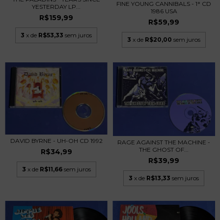
FINE YOUNG CANNIBALS - 1° CD
YESTERDAY LP...
1986 USA
R$159,99
R$59,99
3
x de
R$53,33
sem juros
3
x de
R$20,00
sem juros
DAVID BYRNE - UH-OH CD 1992
RAGE AGAINST THE MACHINE -
THE GHOST OF...
R$34,99
R$39,99
3
x de
R$11,66
sem juros
3
x de
R$13,33
sem juros