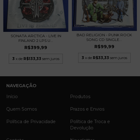
BAD RELIGION - PUNK ROCK
SONATA ARCTICA - LIVE IN
SONG CD SINGLE...
FINLAND 2 LPS U...
R$99,99
R$399,99
3
x de
R$33,33
sem juros
3
x de
R$133,33
sem juros
NAVEGAÇÃO
Início
Produtos
Quem Somos
Prazos e Envios
Política de Privacidade
Política de Troca e
Devolução