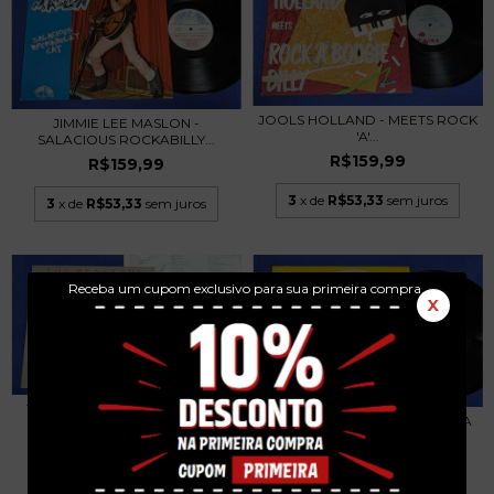
JOOLS HOLLAND - MEETS ROCK
JIMMIE LEE MASLON -
'A'...
SALACIOUS ROCKABILLY...
R$159,99
R$159,99
3
x de
R$53,33
sem juros
3
x de
R$53,33
sem juros
Receba um cupom exclusivo para sua primeira compra.
X
THE BLASTERS - NON FICTION
SQUEAKY CLEAN - LP 1984 USA
LP 1983 USA
R$169,99
R$169,99
3
x de
R$56,66
sem juros
3
x de
R$56,66
sem juros