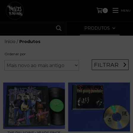
MENU
0
PRODUTOS
Início
/
Produtos
Ordenar por
FILTRAR
THE PALADINS - YEARS SINCE