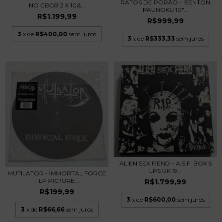
RATOS DE PORÃO - ISENTON
NO CBGB 2 X 10&...
PAUNOKU 10"...
R$1.199,99
R$999,99
3
x de
R$400,00
sem juros
3
x de
R$333,33
sem juros
ALIEN SEX FIEND – A.S.F. BOX 5
LPS UK 19...
MUTILATOR - IMMORTAL FORCE
- LP PICTURE...
R$1.799,99
R$199,99
3
x de
R$600,00
sem juros
3
x de
R$66,66
sem juros