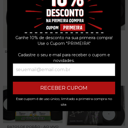
BLIND PIGS - LIGHTS OUT - 10
Ganhe 10% de desconto na sua primeira compra!
2020 TESTE...
Use o Cupom "PRIMEIRA"
R$499,99
ROBERTO CARLOS - SAIL AWAY
Cadastre o seu e-mail para receber o cupom e
3
x de
R$166,66
sem juros
COMPACTO PROM...
novidades.
R$79,99
3
x de
R$26,66
sem juros
RECEBER CUPOM
Esse cupom é de uso único, limitado a primeira compra no
site.
RATOS DE PORÃO - AO VIVO