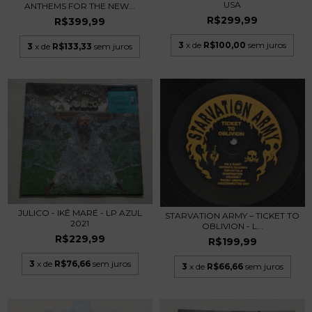
USA
ANTHEMS FOR THE NEW...
R$299,99
R$399,99
3
x de
R$100,00
sem juros
3
x de
R$133,33
sem juros
JULICO - IKÊ MARÉ - LP AZUL
STARVATION ARMY – TICKET TO
2021
OBLIVION - L...
R$229,99
R$199,99
3
x de
R$76,66
sem juros
3
x de
R$66,66
sem juros