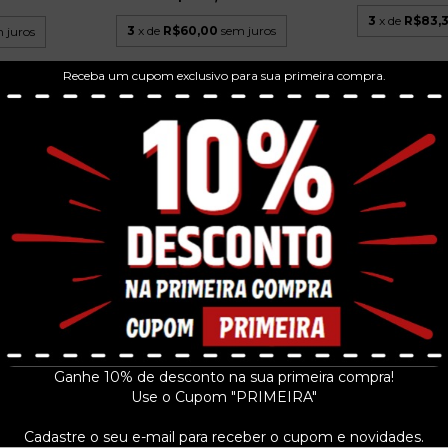
3
x de
R$83,
3
x de
R$60,00
sem juros
 juros
Receba um cupom exclusivo para sua primeira compra.
BARONESS - YEL
CDS 20
R$14
ACID WITCH - EVIL SOUND
3
x de
R$50,
CHTANIC
SCREAMERS - CD 2...
-...
R$149,99
9
3
x de
R$50,00
sem juros
 juros
Ganhe 10% de desconto na sua primeira compra!
Use o Cupom "PRIMEIRA"
Cadastre o seu e-mail para receber o cupom e novidades.