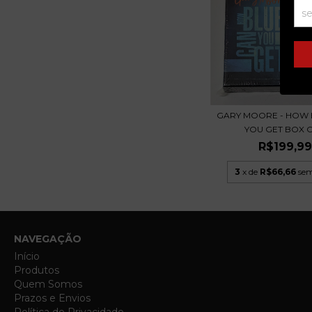
GARY MOORE - HOW 
YOU GET BOX CD
R$199,9
3
x de
R$66,66
sem
NAVEGAÇÃO
Início
Produtos
Quem Somos
Prazos e Envios