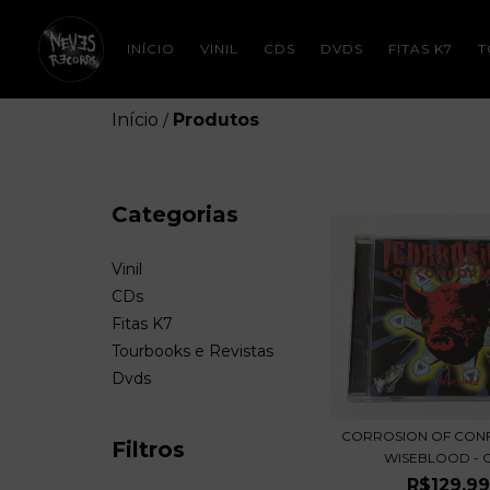
INÍCIO
VINIL
CDS
DVDS
FITAS K7
T
Início
Produtos
/
Categorias
Vinil
CDs
Fitas K7
Tourbooks e Revistas
Dvds
CORROSION OF CONF
Filtros
WISEBLOOD - CD
R$129,99