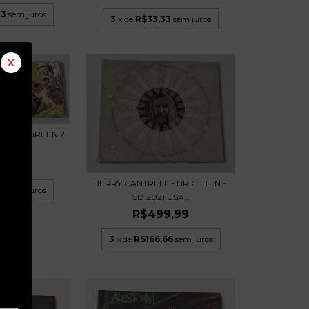
33
sem juros
3
x de
R$33,33
sem juros
X
LOW & GREEN 2
12 USA
9,99
JERRY CANTRELL - BRIGHTEN -
00
sem juros
CD 2021 USA...
R$499,99
3
x de
R$166,66
sem juros