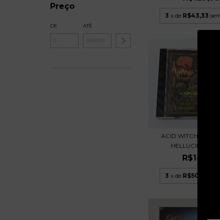
Preço
3
x de
R$43,33
sem
DE
ATÉ
ACID WITCH - WIT
HELLUCINATIONS 
R$149,9
3
x de
R$50,00
sem