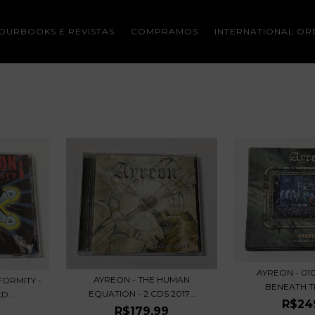
OURBOOKS E REVISTAS
COMPRAMOS
INTERNATIONAL OR
AYREON - 0101
AYREON - THE HUMAN
ORMITY -
BENEATH T
EQUATION - 2 CDS 2017...
...
R$24
R$179,99