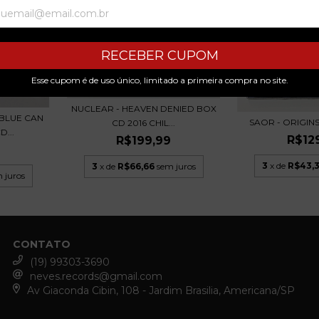
RECEBER CUPOM
Esse cupom é de uso único, limitado a primeira compra no site.
NUCLEAR - HEAVEN DENIED BOX
BLUE CAN
SAOR - ORIGINS
CD 2016 CHIL...
...
R$12
R$199,99
9
3
x de
R$43,
3
x de
R$66,66
sem juros
 juros
CONTATO
(19) 99303-3690
neves.records@gmail.com
Av Giaconda Cibin, 108 - Jardim Brasilia, Americana/SP