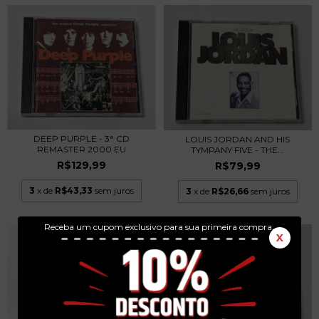
DEEP PURPLE - 3° CD
LOUIS JORDAN AND HIS
REMASTER 2000 EU
TYMPANY FIVE - THE...
R$129,99
R$79,99
3
x de
R$43,33
sem juros
3
x de
R$26,66
sem juros
Receba um cupom exclusivo para sua primeira compra.
X