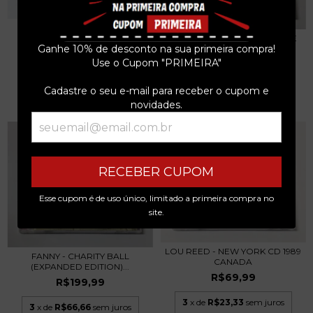
WILSON PICKETT - WILSON
ROSIE & THE ORIGINALS - THE
PICKETT'S G...
Ganhe 10% de desconto na sua primeira compra!
BEST OF...
R$89,99
Use o Cupom "PRIMEIRA"
R$99,99
3
x de
R$30,00
sem juros
3
x de
R$33,33
sem juros
Cadastre o seu e-mail para receber o cupom e
novidades.
RECEBER CUPOM
Esse cupom é de uso único, limitado a primeira compra no
site.
LOU REED - NEW YORK CD 1989
FANNY - CHARITY BALL
CANADA
(EXPANDED EDITION)...
R$69,99
R$199,99
3
x de
R$23,33
sem juros
3
x de
R$66,66
sem juros