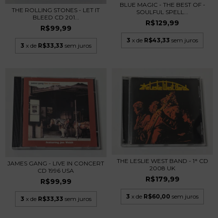
BLUE MAGIC - THE BEST OF -
THE ROLLING STONES - LET IT
SOULFUL SPELL...
BLEED CD 201...
R$129,99
R$99,99
3
x de
R$43,33
sem juros
3
x de
R$33,33
sem juros
THE LESLIE WEST BAND - 1° CD
JAMES GANG - LIVE IN CONCERT
2008 UK
CD 1996 USA
R$179,99
R$99,99
3
x de
R$60,00
sem juros
3
x de
R$33,33
sem juros