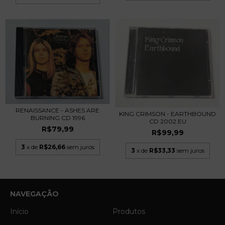
RENAISSANCE - ASHES ARE
KING CRIMSON - EARTHBOUND
BURNING CD 1996
CD 2002 EU
R$79,99
R$99,99
3
x de
R$26,66
sem juros
3
x de
R$33,33
sem juros
NAVEGAÇÃO
Início
Produtos