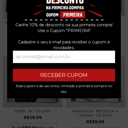
TERENCE TRENT D'ARBY -
MAROON 5 - 1.22.03.ACOUSTIC -
INTRODUCING...
Ganhe 10% de desconto na sua primeira compra!
CD 2004
Use o Cupom "PRIMEIRA"
R$39,99
R$39,99
3
x de
R$13,33
sem juros
Cadastre o seu e-mail para receber o cupom e
3
x de
R$13,33
sem juros
novidades.
RECEBER CUPOM
Esse cupom é de uso único, limitado a primeira compra no
site.
ANASTACIA - PIECES OF A
MOBY - 18 - CD 2002
DREAM - CD 2005
R$29,99
R$39,99
3
x de
R$10,00
sem juros