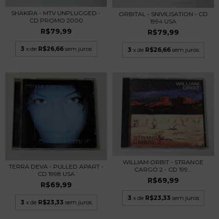
SHAKIRA - MTV UNPLUGGED -
ORBITAL - SNIVILISATION - CD
CD PROMO 2000
1994 USA
R$79,99
R$79,99
3
x de
R$26,66
sem juros
3
x de
R$26,66
sem juros
WILLIAM ORBIT - STRANGE
TERRA DEVA - PULLED APART -
CARGO 2 - CD 199...
CD 1998 USA
R$69,99
R$69,99
3
x de
R$23,33
sem juros
3
x de
R$23,33
sem juros