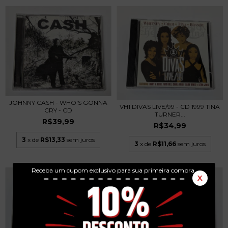
JOHNNY CASH - WHO'S GONNA
VH1 DIVAS LIVE/99 - CD 1999 TINA
CRY - CD
TURNER...
R$39,99
R$34,99
3
x de
R$13,33
sem juros
3
x de
R$11,66
sem juros
Receba um cupom exclusivo para sua primeira compra.
X