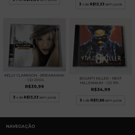
3
x de
R$13,33
sem juros
KELLY CLARKSON - BREAKAWAY
BOUNTY KILLER - NEXT
- CD 2004
MILLENNIUM - CD 199...
R$39,99
R$34,99
3
x de
R$13,33
sem juros
3
x de
R$11,66
sem juros
NAVEGAÇÃO