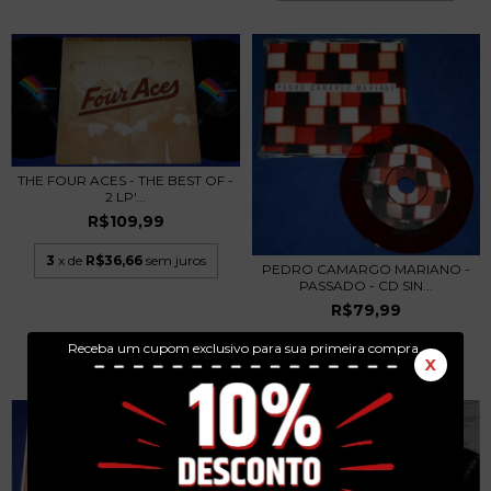
THE FOUR ACES - THE BEST OF -
2 LP'...
R$109,99
3
x de
R$36,66
sem juros
PEDRO CAMARGO MARIANO -
PASSADO - CD SIN...
R$79,99
Receba um cupom exclusivo para sua primeira compra.
3
x de
R$26,66
sem juros
X