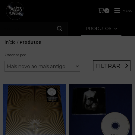
MENU
0
PRODUTOS
Início
/
Produtos
Ordenar por
FILTRAR