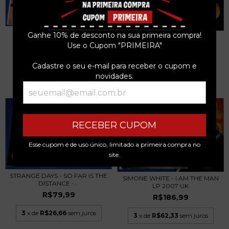
THE BELAFONTE SINGERS -
Ganhe 10% de desconto na sua primeira compra!
TANIA LIBERTAD - RAZÓN DE
PRESENTING - LP...
Use o Cupom "PRIMEIRA"
VIVIR - LP - 1...
R$59,99
R$39,99
Cadastre o seu e-mail para receber o cupom e
3
x de
R$20,00
sem juros
3
x de
R$13,33
sem juros
novidades.
RECEBER CUPOM
Esse cupom é de uso único, limitado a primeira compra no
site.
STRANGE DAYS - SO FAR IS THE
SIMONE WHITE - I AM THE MAN
DISTANCE -...
LP 2007 UK
R$79,99
R$186,99
3
x de
R$26,66
sem juros
3
x de
R$62,33
sem juros