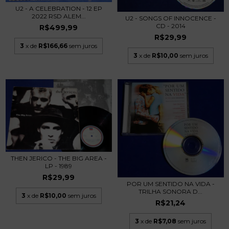
U2 - A CELEBRATION - 12 EP
2022 RSD ALEM...
U2 - SONGS OF INNOCENCE -
CD - 2014
R$499,99
R$29,99
3
x de
R$166,66
sem juros
3
x de
R$10,00
sem juros
THEN JERICO - THE BIG AREA -
LP - 1989
R$29,99
POR UM SENTIDO NA VIDA -
TRILHA SONORA D...
3
x de
R$10,00
sem juros
R$21,24
3
x de
R$7,08
sem juros