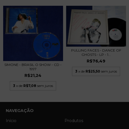
PULLING FACES - DANCE OF
GHOSTS - LP - 1...
R$76,49
SIMONE - BRASIL O SHOW - CD -
1997
3
x de
R$25,50
sem juros
R$21,24
3
x de
R$7,08
sem juros
NAVEGAÇÃO
Início
Produtos