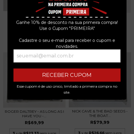
TANGERINE DREAM -
BRYAN FERRY - BÊTE NOIRE -
UNDERWATER SUNLIGHT -...
CD REMASTER U...
Ganhe 10% de desconto na sua primeira compra!
R$89,99
R$89,99
Use o Cupom "PRIMEIRA"
3
x de
R$30,00
sem juros
3
x de
R$30,00
sem juros
Cadastre o seu e-mail para receber o cupom e
novidades.
RECEBER CUPOM
Esse cupom é de uso único, limitado a primeira compra no
site.
NICK CAVE & THE BAD SEEDS -
ROGER DALTREY - AS LONG AS I
THE BOAT...
HAVE YOU -...
R$79,99
R$69,99
3
x de
R$26,66
sem juros
3
x de
R$23,33
sem juros