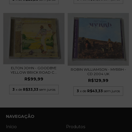
ELTON JOHN - GOODBYE
ROBIN WILLIAMSON - MYRRH -
YELLOW BRICK ROAD C...
CD 2004 UK
R$99,99
R$129,99
3
x de
R$33,33
sem juros
3
x de
R$43,33
sem juros
NAVEGAÇÃO
Início
Produtos