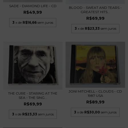
SADE - DIAMOND LIFE - CD
BLOOD - SWEAT AND TEARS -
R$49,99
GREATEST HITS...
R$69,99
3
x de
R$16,66
sem juros
3
x de
R$23,33
sem juros
JONI MITCHELL - CLOUDS - CD
THE CURE - STARING AT THE
1987 USA
SEA - THE SING...
R$89,99
R$69,99
3
x de
R$30,00
sem juros
3
x de
R$23,33
sem juros