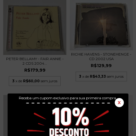
RICHIE HAVENS - STONEHENGE -
PETER BELLAMY - FAIR ANNIE -
CD 2002 USA
2 CDS 2004...
R$129,99
R$179,99
3
x de
R$43,33
sem juros
3
x de
R$60,00
sem juros
Receba um cupom exclusivo para sua primeira compra.
X