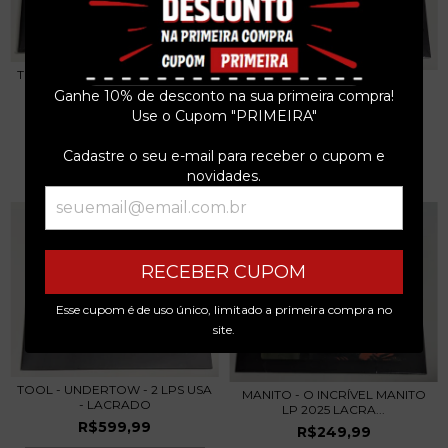
THE BOYS - BOYS ONLY LP 2024
DEPECHE MODE – LIVE IN
ITALIA LACR...
Ganhe 10% de desconto na sua primeira compra!
BASEL LP 2021 EU...
R$299,99
Use o Cupom "PRIMEIRA"
R$299,99
3
x de
R$100,00
sem juros
Cadastre o seu e-mail para receber o cupom e
3
x de
R$100,00
sem juros
novidades.
RECEBER CUPOM
Esse cupom é de uso único, limitado a primeira compra no
site.
TOOL - UNDERTOW - 2 LPS USA
MANITO - O INCRÍVEL MANITO
- LACRADO
LP 2025 LACRA...
R$599,99
R$249,99