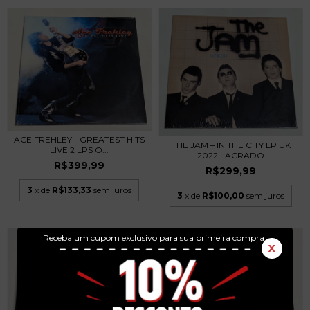
ACE FREHLEY - GREATEST HITS
THE JAM – IN THE CITY LP UK
LIVE 2 LPS O...
2022 LACRADO
R$399,99
R$299,99
3
x de
R$133,33
sem juros
3
x de
R$100,00
sem juros
Receba um cupom exclusivo para sua primeira compra.
X