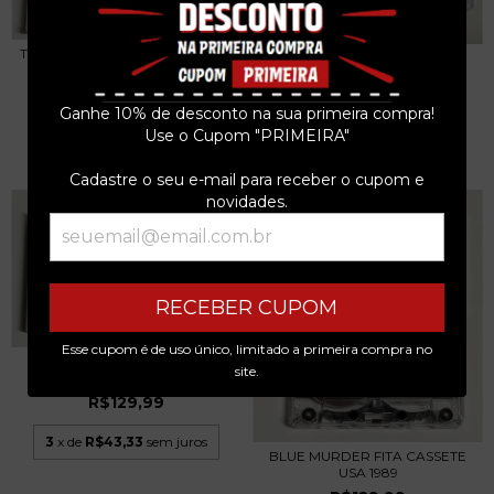
TAURUS - TRAPPED IN LIES FITA
DIRE STRAITS – ON EVERY
CASSETE 20...
STREET FITA CASS...
R$99,99
R$129,99
Ganhe 10% de desconto na sua primeira compra!
Use o Cupom "PRIMEIRA"
3
x de
R$33,33
sem juros
3
x de
R$43,33
sem juros
Cadastre o seu e-mail para receber o cupom e
novidades.
RECEBER CUPOM
Esse cupom é de uso único, limitado a primeira compra no
DESTRUCTION – ALL HELL
site.
BREAKS LOOSE FITA...
R$129,99
3
x de
R$43,33
sem juros
BLUE MURDER FITA CASSETE
USA 1989