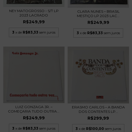
NEY MATOGROSSO - S/T LP
CLARA NUNES – BRASIL
2023 LACRADO
MESTIÇO LP 2023 LAC...
R$249,99
R$249,99
3
x de
R$83,33
sem juros
3
x de
R$83,33
sem juros
LUIZ GONZAGA JR. –
ERASMO CARLOS – A BANDA
COMEÇARIA TUDO OUTRA...
DOS CONTENTES LP...
R$249,99
R$299,99
3
x de
R$83,33
sem juros
3
x de
R$100,00
sem juros