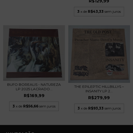
R$129,99
3
x de
R$43,33
sem juros
BUFO BOREALIS - NATUREZA
THE EPILEPTIC HILLBILLYS –
LP 2025 LACRADO...
INSANITY LP 2...
R$169,99
R$279,99
3
x de
R$56,66
sem juros
3
x de
R$93,33
sem juros