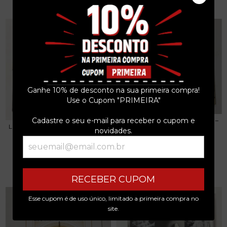
Ganhe 10% de desconto na sua primeira compra!
Use o Cupom "PRIMEIRA"
Cadastre o seu e-mail para receber o cupom e
LES JOYAUX DE LA PRINCESSE –
LES JOYAUX DE LA PRINCESSE –
PRAGUE CD F...
novidades.
CAMARADES A...
R$249,99
R$499,99
3
x de
R$83,33
sem juros
3
x de
R$166,66
sem juros
RECEBER CUPOM
Esse cupom é de uso único, limitado a primeira compra no
site.