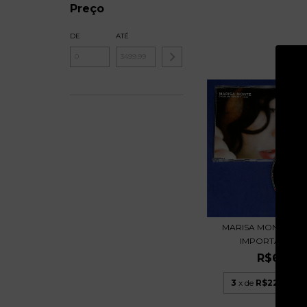
Preço
DE
ATÉ
MARISA MONTE - O
IMPORTA - CD SI
R$67,99
3
x de
R$22,66
sem