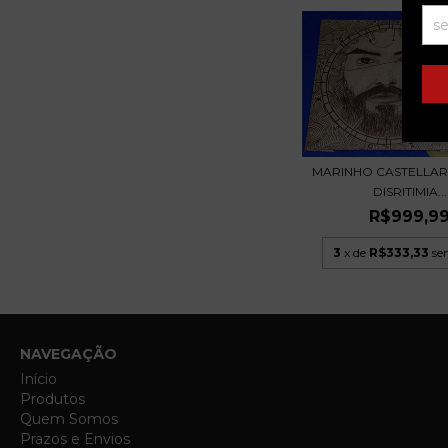
MARINHO CASTELLAR
DISRITIMIA...
R$999,9
3
x de
R$333,33
se
NAVEGAÇÃO
Início
Produtos
Quem Somos
Prazos e Envios