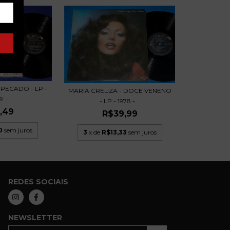
 PECADO - LP -
MARIA CREUZA - DOCE VENENO
9
- LP - 1978 -...
,49
R$39,99
0
sem juros
3
x de
R$13,33
sem juros
REDES SOCIAIS
NEWSLETTER