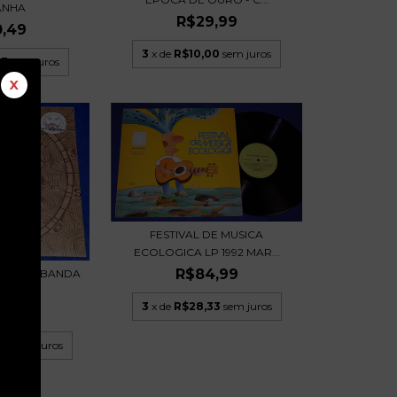
ANHA
R$29,99
0,49
3
x de
R$10,00
sem juros
83
sem juros
X
FESTIVAL DE MUSICA
ECOLOGICA LP 1992 MAR...
R$84,99
LLAR & BANDA
MIA...
3
x de
R$28,33
sem juros
9,99
00
sem juros