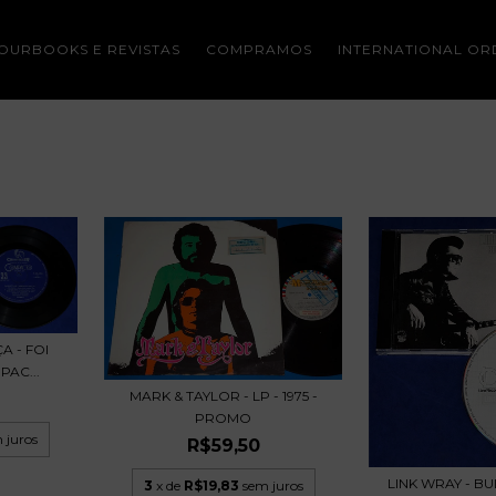
OURBOOKS E REVISTAS
COMPRAMOS
INTERNATIONAL OR
 - FOI
PAC...
MARK & TAYLOR - LP - 1975 -
PROMO
 juros
R$59,50
LINK WRAY - BU
3
x de
R$19,83
sem juros