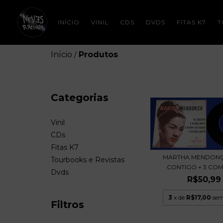
INÍCIO
VINIL
CDS
DVDS
FITAS K7
T
Início
Produtos
/
Categorias
Vinil
CDs
Fitas K7
MARTHA MENDONÇA
Tourbooks e Revistas
CONTIGO + 3 COM
Dvds
R$50,99
3
x de
R$17,00
sem
Filtros