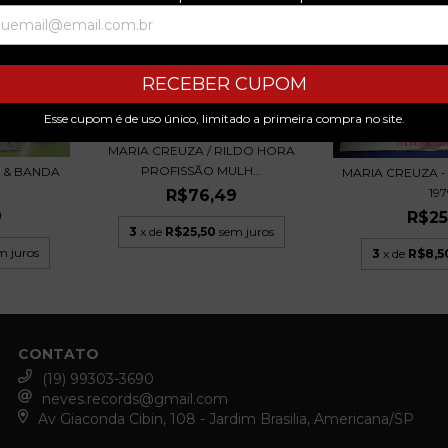
RECEBER CUPOM
Esse cupom é de uso único, limitado a primeira compra no site.
MARIA CREUZA / RILDO HORA
PROFISSÃO MULH...
 & BANDA
MARIA CREUZA -
197
R$76,49
9
R$25
3
x de
R$25,50
sem juros
m juros
3
x de
R$8,5
CONTATO
(19) 99303-3690
neves.records@gmail.com
Av Giaconda Cibin, 108 - Jardim Brasilia, Americana/SP