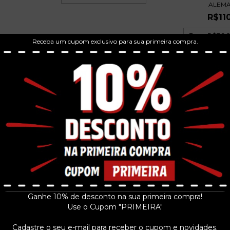
ALEM
R$11
3
x de
R$36,
Receba um cupom exclusivo para sua primeira compra.
MARINHO CASTE
DISRITI
MARISA MONTE - MAIS - CD -
 QUE ME
2010
N...
R$29
R$21,24
Ganhe 10% de desconto na sua primeira compra!
3
x de
R$100,
Use o Cupom "PRIMEIRA"
3
x de
R$7,08
sem juros
 juros
Cadastre o seu e-mail para receber o cupom e novidades.