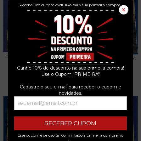
Receba um cupom exclusivo para sua primeira compra.
X
ROCK BRIGADE Nº 96 - REVISTA
ROCK BRIGADE Nº 94 - REVISTA
1994 SLAYER
1994 BRUCE...
Ganhe 10% de desconto na sua primeira compra!
R$39,99
R$39,99
Use o Cupom "PRIMEIRA"
3
x de
R$13,33
sem juros
3
x de
R$13,33
sem juros
Cadastre o seu e-mail para receber o cupom e
novidades.
RECEBER CUPOM
Esse cupom é de uso único, limitado a primeira compra no