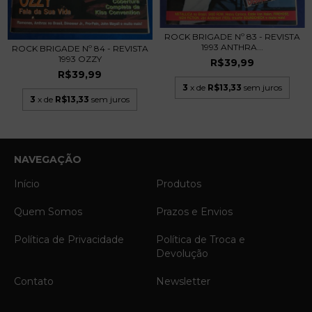
ROCK BRIGADE Nº 83 - REVISTA
1993 ANTHRA...
ROCK BRIGADE Nº 84 - REVISTA
1993 OZZY
R$39,99
R$39,99
3
x de
R$13,33
sem juros
3
x de
R$13,33
sem juros
NAVEGAÇÃO
Início
Produtos
Quem Somos
Prazos e Envios
Política de Privacidade
Política de Troca e
Devolução
Contato
Newsletter