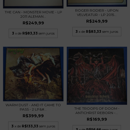
ROGER RODIER - UPON
THE CAN - MONSTER MOVIE - LP
VELVEATUR - LP 2015...
2011 ALEMAN...
R$249,99
R$249,99
3
x de
R$83,33
sem juros
3
x de
R$83,33
sem juros
WARM DUST - AND IT CAME TO
THE TROOPS OF DOOM -
PASS - 2 LP&#...
ANTICHRIST REBORN -...
R$399,99
R$169,99
3
x de
R$133,33
sem juros
3
x de
R$56,66
sem juros