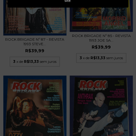
site.
ROCK BRIGADE Nº 85 - REVISTA
ROCK BRIGADE Nº 87 - REVISTA
1993 JOE SA...
1993 STEVE...
R$39,99
R$39,99
3
x de
R$13,33
sem juros
3
x de
R$13,33
sem juros