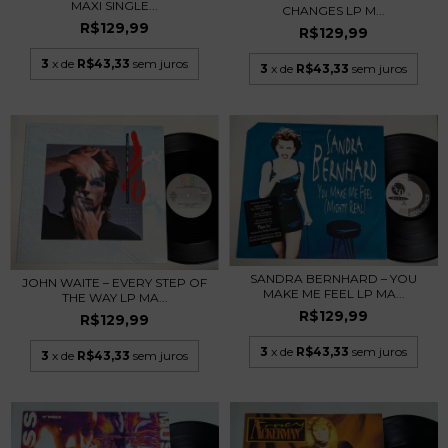
MAXI SINGLE...
CHANGES LP M...
R$129,99
R$129,99
3
x de
R$43,33
sem juros
3
x de
R$43,33
sem juros
SANDRA BERNHARD – YOU
JOHN WAITE – EVERY STEP OF
MAKE ME FEEL LP MA...
THE WAY LP MA...
R$129,99
R$129,99
3
x de
R$43,33
sem juros
3
x de
R$43,33
sem juros