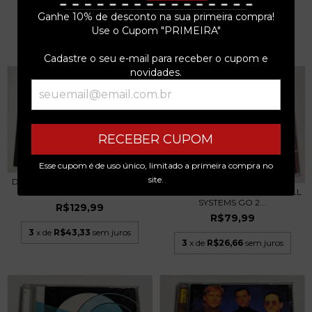
R$129,99
R$129,99
Ganhe 10% de desconto na sua primeira compra!
Use o Cupom "PRIMEIRA"
3
x de
R$43,33
sem juros
3
x de
R$43,33
sem juros
Cadastre o seu e-mail para receber o cupom e
novidades.
RECEBER CUPOM
Esse cupom é de uso único, limitado a primeira compra no
site.
DIANA ROSS – CHAIN REACTION
ROCKET FROM THE CRYPT – ALL
LP MAXI SING...
SYSTEMS GO 2...
R$129,99
R$79,99
3
x de
R$43,33
sem juros
3
x de
R$26,66
sem juros