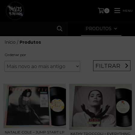
MENU
0
PRODUTOS
Início
/
Produtos
Ordenar por
FILTRAR
NATALIE COLE – JUMP START LP
KATHY TROCCOLI – EVERYTHING