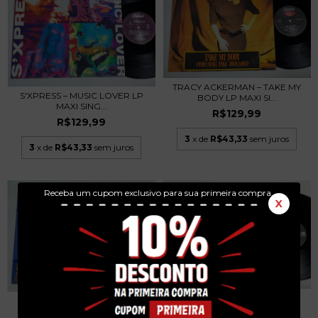
TRACY ACKERMAN – TAKE MY
S'XPRESS – MUSIC LOVER LP
BODY LP MAXI SI...
MAXI SING...
R$129,99
R$129,99
3
x de
R$43,33
sem juros
3
x de
R$43,33
sem juros
Receba um cupom exclusivo para sua primeira compra.
X
VESTA WILLIAMS – VESTA LP
GO WEST – WE CLOSE OUR
USA 1986
EYES LP MAXI SING...