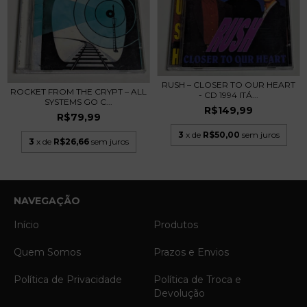
RUSH – CLOSER TO OUR HEART
ROCKET FROM THE CRYPT – ALL
- CD 1994 ITÁ...
SYSTEMS GO C...
R$149,99
R$79,99
3
x de
R$50,00
sem juros
3
x de
R$26,66
sem juros
NAVEGAÇÃO
Início
Produtos
Quem Somos
Prazos e Envios
Política de Privacidade
Política de Troca e
Devolução