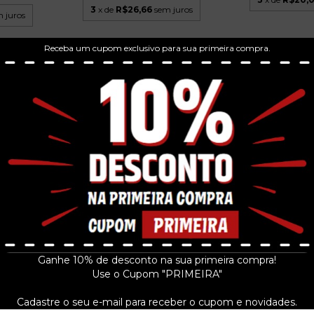
3
x de
R$26,66
sem juros
 juros
Receba um cupom exclusivo para sua primeira compra.
BUZZCOCKS – FRENCH CD 1998
RATORS
UK
99...
TRILHA SONO
R$69,99
GARÔTA DE 
R$21
3
x de
R$23,33
sem juros
 juros
3
x de
R$73,
Ganhe 10% de desconto na sua primeira compra!
Use o Cupom "PRIMEIRA"
Cadastre o seu e-mail para receber o cupom e novidades.