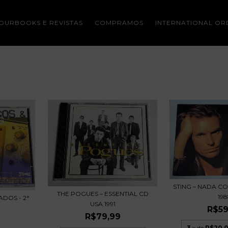
OURBOOKS E REVISTAS
COMPRAMOS
INTERNATIONAL OR
STING – NADA CO
THE POGUES – ESSENTIAL CD
19
ADOS - 2°
USA 1991
R$59
R$79,99
3
x de
R$20,