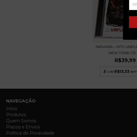
NIRVANA – MTV UNPL
NEW YORK CD 2
R$39,99
3
x de
R$13,33
sem
NAVEGAÇÃO
Início
Produtos
Quem Somos
Prazos e Envios
Política de Privacidade