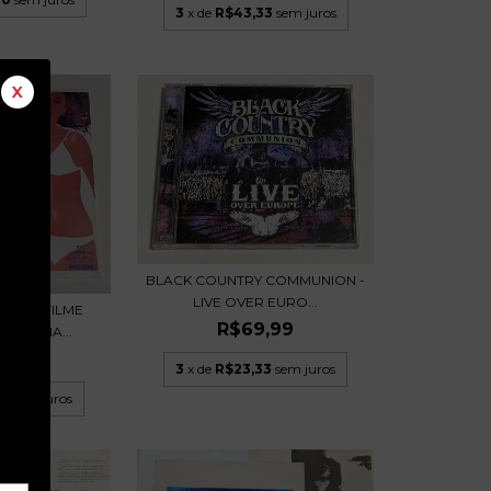
3
x de
R$43,33
sem juros
X
BLACK COUNTRY COMMUNION -
LIVE OVER EURO...
RA DO FILME
R$69,99
IPANEMA...
9,99
3
x de
R$23,33
sem juros
33
sem juros