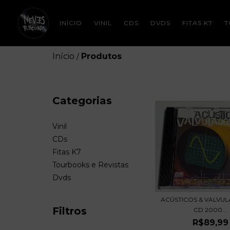
INÍCIO
VINIL
CDS
DVDS
FITAS K7
T
Início
Produtos
/
Categorias
Vinil
CDs
Fitas K7
Tourbooks e Revistas
Dvds
ACÚSTICOS & VALVUL
Filtros
CD 2000...
R$89,99