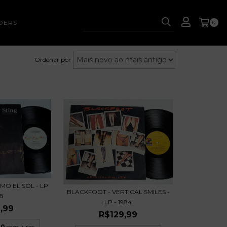
DERS
0
Ordenar por
MO EL SOL - LP
BLACKFOOT - VERTICAL SMILES -
88
LP - 1984
,99
R$129,99
00
sem juros