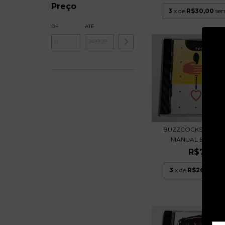
Preço
3
x de
R$30,00
sem
DE
ATÉ
BUZZCOCKS – OPE
MANUAL BEST CD 1
R$79,99
3
x de
R$26,66
sem