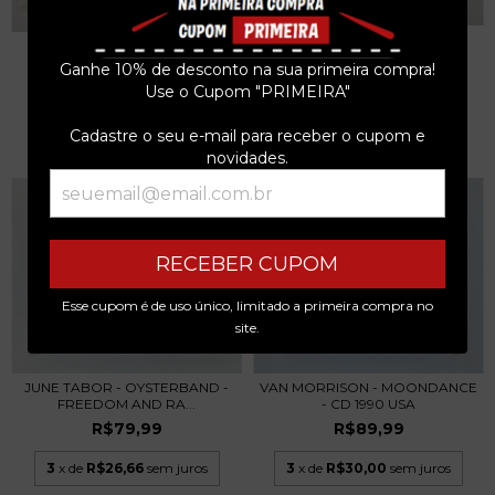
CLOSE TO HOME - OLD TIME
MAGPIE LANE - THE ROBBER
MUSIC FROM MIKE...
BIRD - CD 2011...
Ganhe 10% de desconto na sua primeira compra!
R$89,99
R$129,99
Use o Cupom "PRIMEIRA"
3
x de
R$30,00
sem juros
3
x de
R$43,33
sem juros
Cadastre o seu e-mail para receber o cupom e
novidades.
RECEBER CUPOM
Esse cupom é de uso único, limitado a primeira compra no
site.
VAN MORRISON - MOONDANCE
JUNE TABOR - OYSTERBAND -
- CD 1990 USA
FREEDOM AND RA...
R$89,99
R$79,99
3
x de
R$30,00
sem juros
3
x de
R$26,66
sem juros