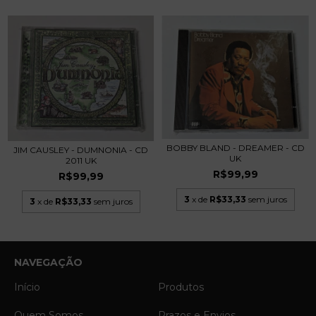
BOBBY BLAND - DREAMER - CD
JIM CAUSLEY - DUMNONIA - CD
UK
2011 UK
R$99,99
R$99,99
3
x de
R$33,33
sem juros
3
x de
R$33,33
sem juros
NAVEGAÇÃO
Início
Produtos
Quem Somos
Prazos e Envios