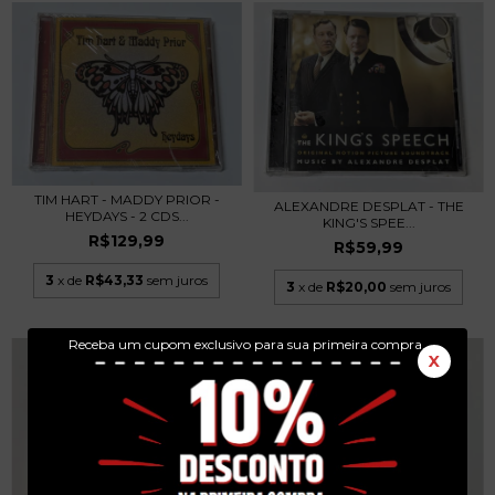
TIM HART - MADDY PRIOR -
ALEXANDRE DESPLAT - THE
HEYDAYS - 2 CDS...
KING'S SPEE...
R$129,99
R$59,99
3
x de
R$43,33
sem juros
3
x de
R$20,00
sem juros
Receba um cupom exclusivo para sua primeira compra.
X