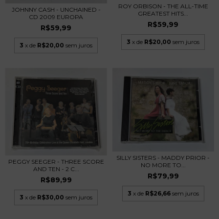
ROY ORBISON - THE ALL-TIME
JOHNNY CASH - UNCHAINED -
GREATEST HITS...
CD 2009 EUROPA
R$59,99
R$59,99
3
x de
R$20,00
sem juros
3
x de
R$20,00
sem juros
SILLY SISTERS - MADDY PRIOR -
PEGGY SEEGER - THREE SCORE
NO MORE TO...
AND TEN - 2 C...
R$79,99
R$89,99
3
x de
R$26,66
sem juros
3
x de
R$30,00
sem juros