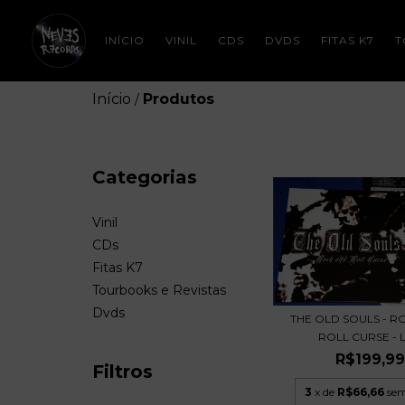
INÍCIO
VINIL
CDS
DVDS
FITAS K7
T
Início
Produtos
/
Categorias
Vinil
CDs
Fitas K7
Tourbooks e Revistas
Dvds
THE OLD SOULS - R
ROLL CURSE - L
R$199,9
Filtros
3
x de
R$66,66
sem