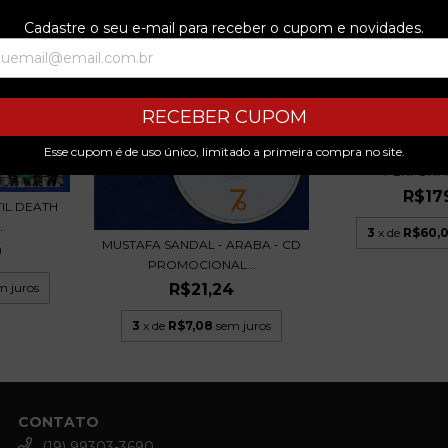
Cadastre o seu e-mail para receber o cupom e novidades.
RECEBER CUPOM
Esse cupom é de uso único, limitado a primeira compra no site.
THE BOLLOCK BR
PERFORMA
R$17
TIL DEATH
.
3
x de
R$60,
MUSTAFA SANDAL - ARABA - CD
9
PROMOCIONAL...
R$21,24
m juros
3
x de
R$7,08
sem juros
CONTATO
(19) 99303-3690