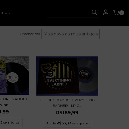
DERS
0
Ordenar por
 STORIES ABOUT
THE HEX BOMBS - EVERYTHING
UNK...
EARNED - LP C...
9,99
R$189,99
33
sem juros
3
x de
R$63,33
sem juros