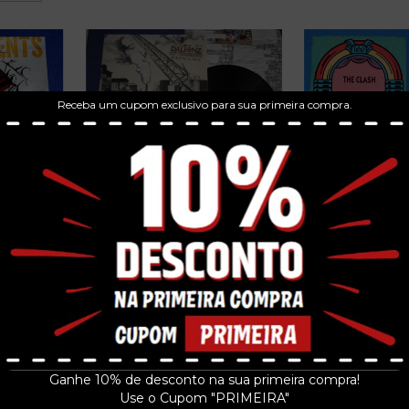
Receba um cupom exclusivo para sua primeira compra.
THE DALTONZ - SUEDEHEAD
ROCK - LP - 2011...
R$179,99
K TO THE
3
x de
R$60,00
sem juros
THE CLASH - RO
..
- CD 3 -
9
R$59
 juros
3
x de
R$20,
Ganhe 10% de desconto na sua primeira compra!
Use o Cupom "PRIMEIRA"