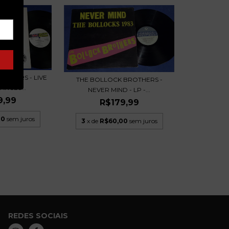
OTHERS - LIVE
THE BOLLOCK BROTHERS -
NCES...
NEVER MIND - LP -...
9,99
R$179,99
00
sem juros
3
x de
R$60,00
sem juros
REDES SOCIAIS