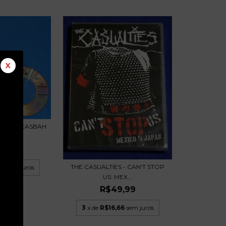
X
CK THE CASBAH
 USA...
,99
THE CASUALTIES - CAN'T STOP
00
sem juros
US: MEX...
R$49,99
3
x de
R$16,66
sem juros