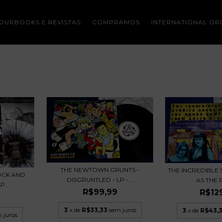
OURBOOKS E REVISTAS
COMPRAMOS
INTERNATIONAL OR
THE NEWTOWN GRUNTS -
THE INCREDIBLE
OCK AND
DISGRUNTLED - LP -...
AS THE P
P...
R$99,99
R$12
9
3
x de
R$33,33
sem juros
3
x de
R$43,
 juros