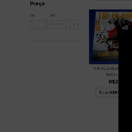
Preço
DE
ATÉ
THE FILAMENTS -LOO
SKIES LP AMAR.
R$249,9
3
x de
R$83,33
sem