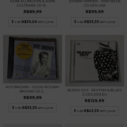
DUKE ELLINGTON & JOHN
JOHNNY WINTER - STEP BACK
COLTRANE CD 19...
CD 2014 USA
R$89,99
R$99,99
3
x de
R$30,00
sem juros
3
x de
R$33,33
sem juros
ROY BROWN - GOOD ROCKIN'
BUDDY GUY - RHYTHM & BLUES
BROWN CD 2...
2 CDS 2013 EU
R$99,99
R$129,99
3
x de
R$33,33
sem juros
3
x de
R$43,33
sem juros