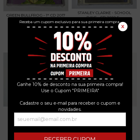
STANLEY CLARKE - SCHOOL
GREEN BULLFROG - 1° CD 2017
DAYS - CD 2010 E...
UK DEEP PURP...
Receba um cupom exclusivo para sua primeira compra.
R$79,99
X
R$399,99
3
x de
R$26,66
sem juros
3
x de
R$133,33
sem juros
Ganhe 10% de desconto na sua primeira compra!
Use o Cupom "PRIMEIRA"
Cadastre o seu e-mail para receber o cupom e
novidades.
HOWLIN' WOLF - THE REAL
JOHNNY WINTER - THE
FOLK BLUES...
WOODSTOCK EXPERIENCE...
R$99,99
R$99,99
3
x de
R$33,33
sem juros
3
x de
R$33,33
sem juros
RECEBER CUPOM