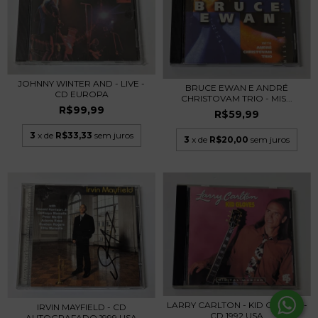
JOHNNY WINTER AND - LIVE -
BRUCE EWAN E ANDRÉ
CD EUROPA
CHRISTOVAM TRIO - MIS...
R$99,99
R$59,99
3
x de
R$33,33
sem juros
3
x de
R$20,00
sem juros
LARRY CARLTON - KID GLOVES -
IRVIN MAYFIELD - CD
CD 1992 USA
AUTOGRAFADO 1999 USA