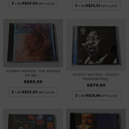
3
x de
R$30,00
sem juros
3
x de
R$33,33
sem juros
JOHNNY WINTER - THE WINTER
MUDDY WATERS - MUDDY
OF '88 -...
"MISSISSIPPI&Q...
R$89,99
R$79,99
3
x de
R$30,00
sem juros
3
x de
R$26,66
sem juros