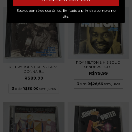
Esse cupom é de uso único, limitado a primeira compra no
site.
ROY MILTON & HIS SOLID
SENDERS - CD...
SLEEPY JOHN ESTES - I AIN'T
GONNA B...
R$79,99
R$89,99
3
x de
R$26,66
sem juros
3
x de
R$30,00
sem juros