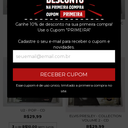
KATHRYN DEAN - HIT THE
LIGHTS - CD 2015
DIRE STRAITS - LIVE AT THE BBC
Ganhe 10% de desconto na sua primeira compra!
- CD 1995
R$29,99
Use o Cupom "PRIMEIRA"
R$39,99
3
x de
R$10,00
sem juros
Cadastre o seu e-mail para receber o cupom e
3
x de
R$13,33
sem juros
novidades.
RECEBER CUPOM
Esse cupom é de uso único, limitado a primeira compra no
site.
U2 - POP - CD
ELVIS PRESLEY - COLLECTION
R$29,99
VOLUME 2 - CD
R$29,99
3
x de
R$10,00
sem juros