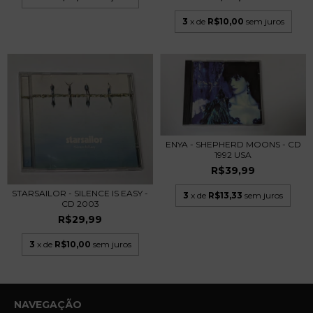
3
x de
R$10,00
sem juros
ENYA - SHEPHERD MOONS - CD
1992 USA
R$39,99
STARSAILOR - SILENCE IS EASY -
3
x de
R$13,33
sem juros
CD 2003
R$29,99
3
x de
R$10,00
sem juros
NAVEGAÇÃO