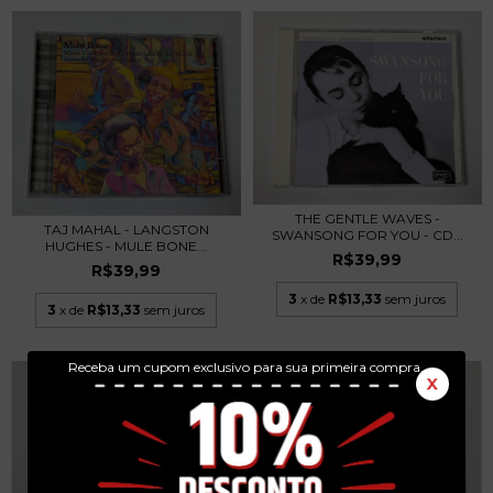
THE GENTLE WAVES -
TAJ MAHAL - LANGSTON
SWANSONG FOR YOU - CD...
HUGHES - MULE BONE...
R$39,99
R$39,99
3
x de
R$13,33
sem juros
3
x de
R$13,33
sem juros
Receba um cupom exclusivo para sua primeira compra.
X