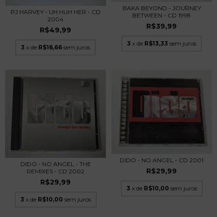
BAKA BEYOND - JOURNEY
PJ HARVEY - UH HUH HER - CD
BETWEEN - CD 1998
2004
R$39,99
R$49,99
3
x de
R$13,33
sem juros
3
x de
R$16,66
sem juros
DIDO - NO ANGEL - CD 2001
DIDO - NO ANGEL - THE
R$29,99
REMIXES - CD 2002
R$29,99
3
x de
R$10,00
sem juros
3
x de
R$10,00
sem juros