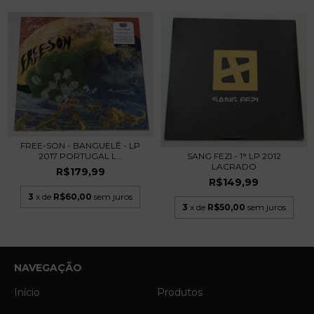
FREE-SON - BANGUELÊ - LP
2017 PORTUGAL L...
SANG FEZI - 1° LP 2012
LACRADO
R$179,99
R$149,99
3
x de
R$60,00
sem juros
3
x de
R$50,00
sem juros
NAVEGAÇÃO
Início
Produtos