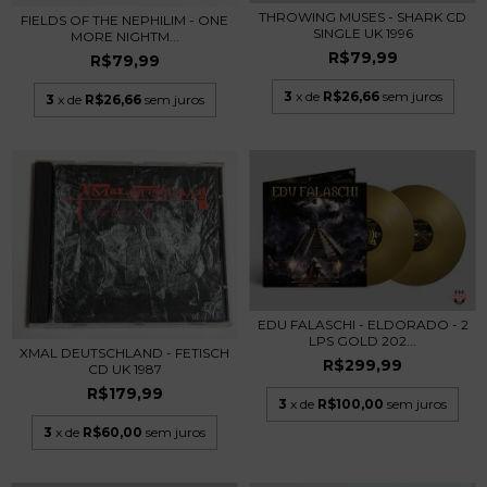
THROWING MUSES - SHARK CD
FIELDS OF THE NEPHILIM - ONE
SINGLE UK 1996
MORE NIGHTM...
R$79,99
R$79,99
3
x de
R$26,66
sem juros
3
x de
R$26,66
sem juros
EDU FALASCHI - ELDORADO - 2
LPS GOLD 202...
XMAL DEUTSCHLAND - FETISCH
R$299,99
CD UK 1987
R$179,99
3
x de
R$100,00
sem juros
3
x de
R$60,00
sem juros