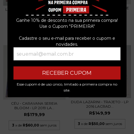
TOR TAUIL - VOL. 3 QUANDO SE
LADY ZU - A NOITE VAI CHEGAR
PERDE A RAZ...
- LP 2018 L...
R$129,99
Ganhe 10% de desconto na sua primeira compra!
R$329,99
Use o Cupom "PRIMEIRA"
3
x de
R$43,33
sem juros
3
x de
R$110,00
sem juros
Cadastre o seu e-mail para receber o cupom e
novidades.
RECEBER CUPOM
Esse cupom é de uso único, limitado a primeira compra no
site.
DUDA LAZARINI - TRAJETO - LP
CÉU - CARAVANA SEREIA
2016 LACRAD...
BLOOM - LP 2019 LA...
R$149,99
R$179,99
3
x de
R$50,00
sem juros
3
x de
R$60,00
sem juros