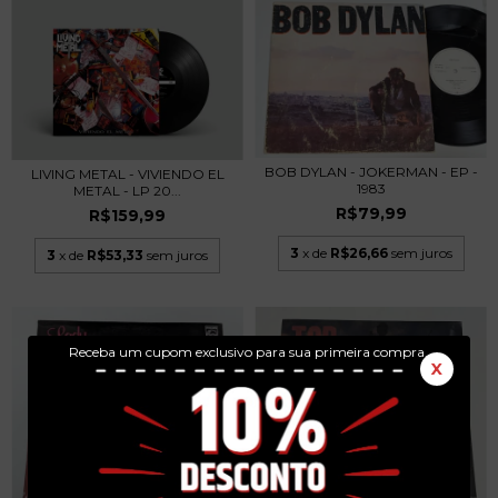
BOB DYLAN - JOKERMAN - EP -
LIVING METAL - VIVIENDO EL
1983
METAL - LP 20...
R$79,99
R$159,99
3
x de
R$26,66
sem juros
3
x de
R$53,33
sem juros
Receba um cupom exclusivo para sua primeira compra.
X