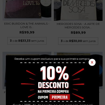
ERIC BURDON & THE ANIMALS -
MERCEDES SOSA - A ARTE DE
LOVE IS...
MERCEDES SOSA...
R$99,99
R$89,99
3
x de
R$33,33
sem juros
3
x de
R$30,00
sem juros
Receba um cupom exclusivo para sua primeira compra.
X
WALTER CARLOS - SWITCHED-
FOUR TOPS - GIRA GIRA LP 1967
ON BACH LP
R$89,99
R$129,99