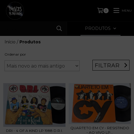
MENU
0
PRODUTOS
Início
/
Produtos
Ordenar por
FILTRAR
QUARTETO EM CY - RESISTINDO
DRI - 4 OF A KIND LP 1988 D.R.I.
- AO VIVO LP...