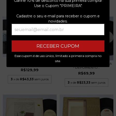
Ganhe 10% de desconto na sua primeira compra!
3
x de
R$30,00
sem juros
3
x de
R$43,33
sem juros
Use o Cupom "PRIMEIRA"
Cadastre o seu e-mail para receber o cupom e
novidades.
RECEBER CUPOM
Esse cupom é de uso único, limitado a primeira compra no
PACO DE LUCÍA - A ARTE DE
site.
GRUPO DE MÚSICA BRASILEIRA
PACO DE LUCIA...
- DEPOIMENTO...
R$129,99
R$69,99
3
x de
R$43,33
sem juros
3
x de
R$23,33
sem juros