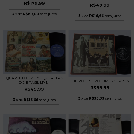
R$179,99
R$49,99
3
x de
R$60,00
sem juros
3
x de
R$16,66
sem juros
QUARTETO EM CY - QUERELAS
THE ROKES - VOLUME 2° LP 1967
DO BRASIL LP 1...
R$99,99
R$49,99
3
x de
R$33,33
sem juros
3
x de
R$16,66
sem juros