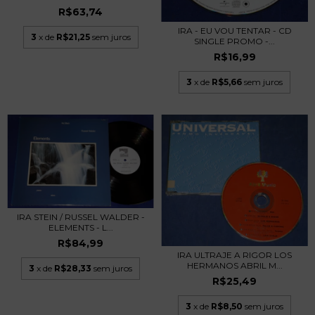
R$63,74
IRA - EU VOU TENTAR - CD
3
x de
R$21,25
sem juros
SINGLE PROMO -...
R$16,99
3
x de
R$5,66
sem juros
IRA STEIN / RUSSEL WALDER -
ELEMENTS - L...
R$84,99
IRA ULTRAJE A RIGOR LOS
HERMANOS ABRIL M...
3
x de
R$28,33
sem juros
R$25,49
3
x de
R$8,50
sem juros