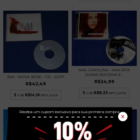
ANA CAROLINA - ANA RITA
JOANA IRACEMA E...
IRA! - NOVA SÉRIE - CD - 2007
R$24,99
R$42,49
3
x de
R$8,33
sem juros
3
x de
R$14,16
sem juros
Receba um cupom exclusivo para sua primeira compra.
X