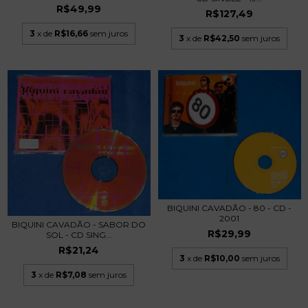
R$49,99
R$127,49
3
x de
R$16,66
sem juros
3
x de
R$42,50
sem juros
BIQUINI CAVADÃO - 80 - CD -
2001
BIQUINI CAVADÃO - SABOR DO
R$29,99
SOL - CD SING...
R$21,24
3
x de
R$10,00
sem juros
3
x de
R$7,08
sem juros