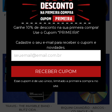
FLOR DE LIS - ROCK BABY VOL.1
- LP - 198...
CASA DAS MÁQUINAS - CASA
R$21,25
Ganhe 10% de desconto na sua primeira compra!
DE ROCK - CD 19...
Use o Cupom "PRIMEIRA"
R$93,49
3
x de
R$7,08
sem juros
Cadastre o seu e-mail para receber o cupom e
3
x de
R$31,16
sem juros
novidades.
RECEBER CUPOM
Esse cupom é de uso único, limitado a primeira compra no
site.
TRAVIS - THE INVISIBLE BAND -
BIQUINI CAVADÃO - ARCOS -
BLITZ CIDA...
CD SINGLE - 19...