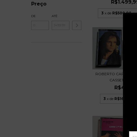
R$1.499,9
Preço
3
x de
R$500,00
se
DE
ATÉ
ROBERTO CARLOS 198
CASSETE AMAZ.
R$49,99
3
x de
R$16,66
sem