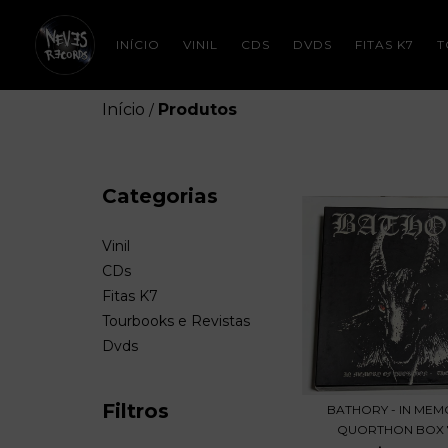
INÍCIO
VINIL
CDS
DVDS
FITAS K7
T
Início
Produtos
/
Categorias
Vinil
CDs
Fitas K7
Tourbooks e Revistas
Dvds
Filtros
BATHORY - IN MEM
QUORTHON BOX 7 