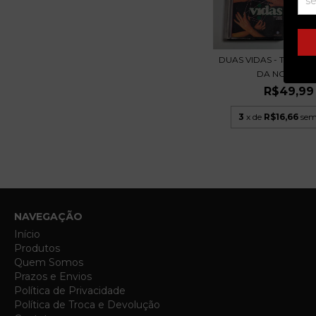
DUAS VIDAS - TRILHA
DA NOVELA -.
R$49,99
3
x de
R$16,66
sem
NAVEGAÇÃO
Início
Produtos
Quem Somos
Prazos e Envios
Política de Privacidade
Política de Troca e Devolução