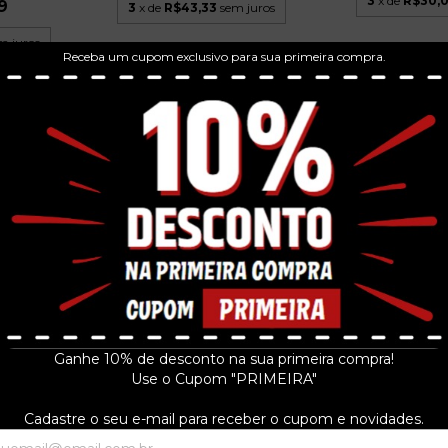
3
x de
R$30,
9
3
x de
R$43,33
sem juros
m juros
Receba um cupom exclusivo para sua primeira compra.
PECADO RASGA
9 FITA K7
ROBERTO CARLOS 1978 FITA K7
INTERNACIO
..
CASSETE LADY...
R$49
R$49,99
3
x de
R$16,6
 juros
3
x de
R$16,66
sem juros
Ganhe 10% de desconto na sua primeira compra!
Use o Cupom "PRIMEIRA"
Cadastre o seu e-mail para receber o cupom e novidades.