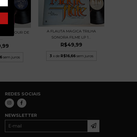
A FLAUTA MAGICA TRILHA
TAIT UN JOUR DE
SONORA FILME LP 1...
..
R$49,99
,99
3
x de
R$16,66
sem juros
6
sem juros
REDES SOCIAIS
NEWSLETTER