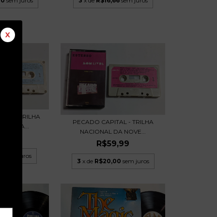
00
sem juros
3
x de
R$16,66
sem juros
X
DO - TRILHA
PECADO CAPITAL - TRILHA
NAL DA...
NACIONAL DA NOVE...
,99
R$59,99
6
sem juros
3
x de
R$20,00
sem juros