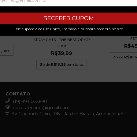
RECEBER CUPOM
 NACIONAL
Esse cupom é de uso único, limitado a primeira compra no site.
..
EDITH PIAF - C'É
FÊT.
STRAY CATS - THE BEST OF CD
R$49
2001
 juros
R$39,99
3
x de
R$16,6
3
x de
R$13,33
sem juros
CONTATO
(19) 99303-3690
neves.records@gmail.com
Av Giaconda Cibin, 108 - Jardim Brasilia, Americana/SP