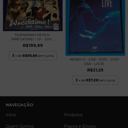
TAZMANIAN DEVILS -
WRECKTIME! - LP - 200...
R$199,99
3
x de
R$66,66
sem juros
KENNY G - LIVE - DVD - 2001 -
USA - LACR...
R$21,25
3
x de
R$7,08
sem juros
NAVEGAÇÃO
Início
Produtos
Quem Somos
Prazos e Envios