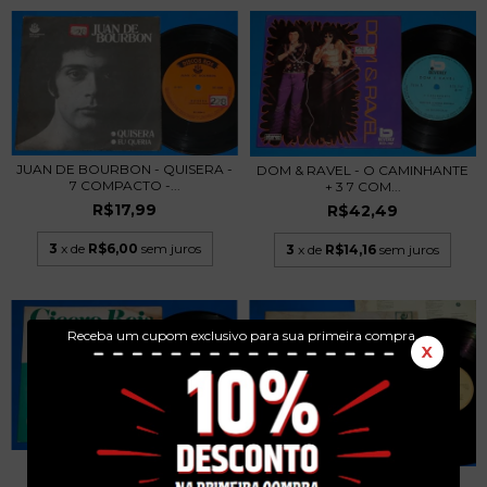
JUAN DE BOURBON - QUISERA -
DOM & RAVEL - O CAMINHANTE
7 COMPACTO -...
+ 3 7 COM...
R$17,99
R$42,49
3
x de
R$6,00
sem juros
3
x de
R$14,16
sem juros
Receba um cupom exclusivo para sua primeira compra.
X
CICERO REIS - GAROTA DO
INTERIOR - 7 COM...
JOHNNY CLEGG & SAVUKA -