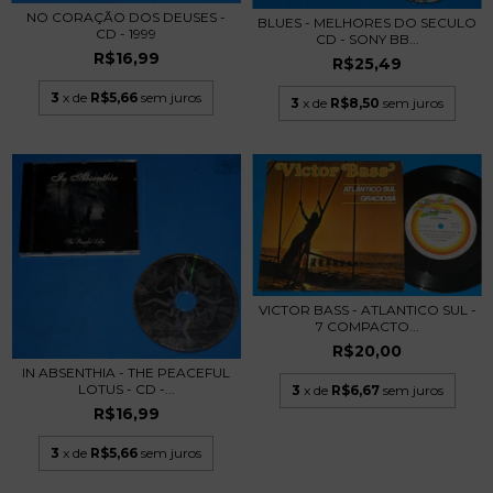
NO CORAÇÃO DOS DEUSES -
BLUES - MELHORES DO SECULO
CD - 1999
CD - SONY BB...
R$16,99
R$25,49
3
x de
R$5,66
sem juros
3
x de
R$8,50
sem juros
VICTOR BASS - ATLANTICO SUL -
7 COMPACTO...
R$20,00
IN ABSENTHIA - THE PEACEFUL
LOTUS - CD -...
3
x de
R$6,67
sem juros
R$16,99
3
x de
R$5,66
sem juros