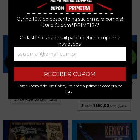
THIRD WORLD...
R$84,99
R$21,25
3
x de
R$28,33
sem juros
Ganhe 10% de desconto na sua primeira compra!
3
x de
R$7,08
sem juros
Use o Cupom "PRIMEIRA"
Cadastre o seu e-mail para receber o cupom e
novidades.
RECEBER CUPOM
EVERCLEAR - SO MUCH FOR
THE AFTERGLOW -...
TAKINHO / ZEZÉ - COMPACTO
Esse cupom é de uso único, limitado a primeira compra no
RARO ITAIPU 19...
R$25,49
site.
R$150,00
3
x de
R$8,50
sem juros
3
x de
R$50,00
sem juros