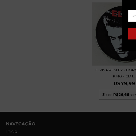
ELVIS PRESLEY - BOR
KING - CD I...
R$79,99
3
x de
R$26,66
sem
NAVEGAÇÃO
Início