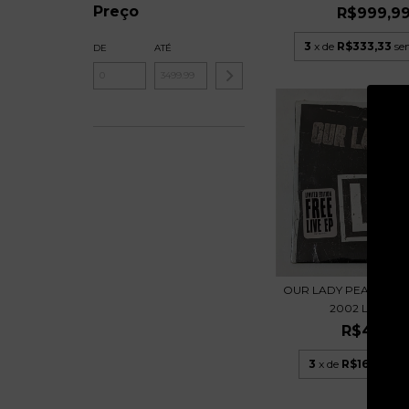
Preço
R$999,9
3
x de
R$333,33
se
DE
ATÉ
OUR LADY PEACE – LI
2002 LACRAD.
R$49,99
3
x de
R$16,66
sem