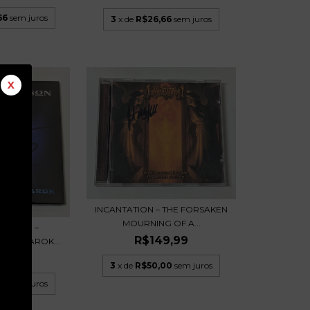
66
sem juros
3
x de
R$26,66
sem juros
X
INCANTATION – THE FORSAKEN
MOURNING OF A...
KINSON –
R$149,99
 RAGNAROK...
9,99
3
x de
R$50,00
sem juros
66
sem juros