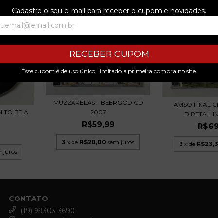
Cadastre o seu e-mail para receber o cupom e novidades.
RECEBER CUPOM
Esse cupom é de uso único, limitado a primeira compra no site.
MUZZARELAS – BEERGOD CD
AVISO FINAL 
2007
N TO BE A
DIRETA HI
R$59,99
R$69
3
x de
R$20,00
sem juros
3
x de
R$23,
 juros
CONTATO
(19) 99303-3690