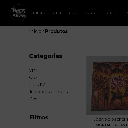
INÍCIO
VINIL
CDS
DVDS
FITAS K7
T
Início
Produtos
/
Categorias
Vinil
CDs
Fitas K7
Tourbooks e Revistas
Dvds
Filtros
LOBÃO E OS EREMI
MONTANHA – ANTO