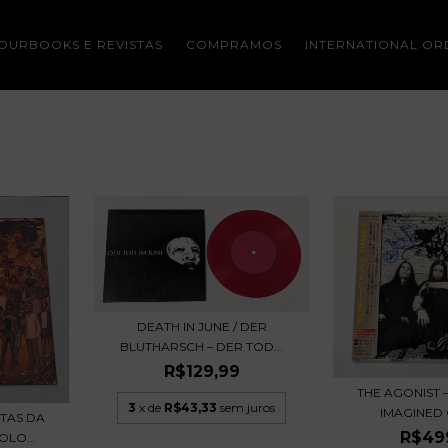
OURBOOKS E REVISTAS
COMPRAMOS
INTERNATIONAL OR
DEATH IN JUNE / DER
BLUTHARSCH – DER TOD...
R$129,99
THE AGONIST 
3
x de
R$43,33
sem juros
IMAGINED 
TAS DA
R$49
LO...