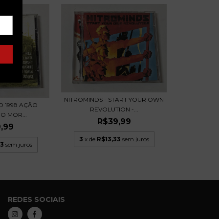
NITROMINDS - START YOUR OWN
CD 1998 AÇÃO
REVOLUTION -...
NO MOR...
R$39,99
,99
3
x de
R$13,33
sem juros
33
sem juros
REDES SOCIAIS