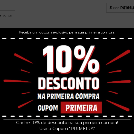
9
3
x de
R$166,
m juros
Receba um cupom exclusivo para sua primeira compra.
TWISTER TRILHA SONORA FILME
- CD 1996 VA...
VE CD USA
BRUCE DIC
..
R$39,99
AFTERGLOW OF
R$49
3
x de
R$13,33
sem juros
 juros
Ganhe 10% de desconto na sua primeira compra!
3
x de
R$166,
Use o Cupom "PRIMEIRA"