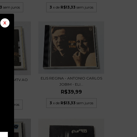
3
sem juros
3
x de
R$13,33
sem juros
X
ELIS REGINA - ANTONIO CARLOS
PRETO (MTV AO
JOBIM - ELI...
D 2001
R$39,99
,99
3
x de
R$13,33
sem juros
6
sem juros