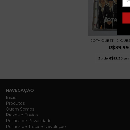
JOTA QUEST - J. QUES
R$39,99
3
x de
R$13,33
sem
NAVEGAÇÃO
Início
Produtos
Quem Somos
Prazos e Envios
Política de Privacidade
Política de Troca e Devolução