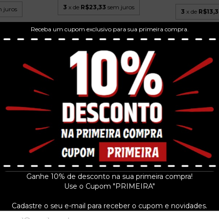
3
x de
R$23,33
sem juros
 juros
3
x de
R$13,3
Receba um cupom exclusivo para sua primeira compra.
 FORMA DE
SKANK - OURO 
TOM ZÉ - DANÇ-ÊH-SÁ CD 2006
..
VIVO) C
R$39,99
R$34
3
x de
R$13,33
sem juros
 juros
3
x de
R$11,6
Ganhe 10% de desconto na sua primeira compra!
Use o Cupom "PRIMEIRA"
Cadastre o seu e-mail para receber o cupom e novidades.