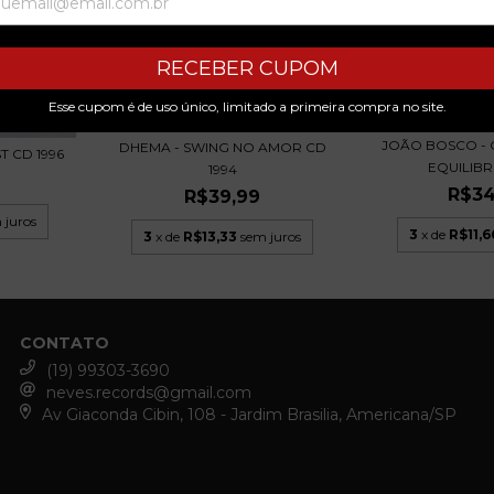
RECEBER CUPOM
Esse cupom é de uso único, limitado a primeira compra no site.
JOÃO BOSCO - 
DHEMA - SWING NO AMOR CD
T CD 1996
EQUILIBRI
1994
R$34
R$39,99
 juros
3
x de
R$11,6
3
x de
R$13,33
sem juros
CONTATO
(19) 99303-3690
neves.records@gmail.com
Av Giaconda Cibin, 108 - Jardim Brasilia, Americana/SP