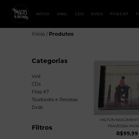
INÍCIO
VINIL
CDS
DVDS
FITAS K7
T
Início
Produtos
/
Categorias
Vinil
CDs
Fitas K7
Tourbooks e Revistas
Dvds
MILTON NASCIMENT
TRAVESSIA MUSIC
Filtros
R$99,99