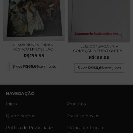
CLARA NUNES – BRASIL
LUIZ GONZAGA JR. –
MESTIÇO LP 2023 LAC...
COMEÇARIA TUDO OUTRA...
R$199,99
R$199,99
3
x de
R$66,66
sem juros
3
x de
R$66,66
sem juros
NAVEGAÇÃO
Início
Produtos
Quem Somos
Prazos e Envios
Política de Privacidade
Política de Troca e