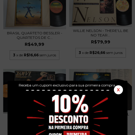
WILLIE NELSON - THERE'LL BE
BRASIL QUARTETO BESSLER -
NO TEAR...
QUARTETOS DE C...
R$79,99
R$49,99
3
x de
R$26,66
sem juros
3
x de
R$16,66
sem juros
Receba um cupom exclusivo para sua primeira compra.
X
CHARLIE DANIELS BAND - FULL
CHARLIE DANIELS BAND -
MOON - LP 19...
VOLUNTEER JAM VI...
R$79,99
R$89,99