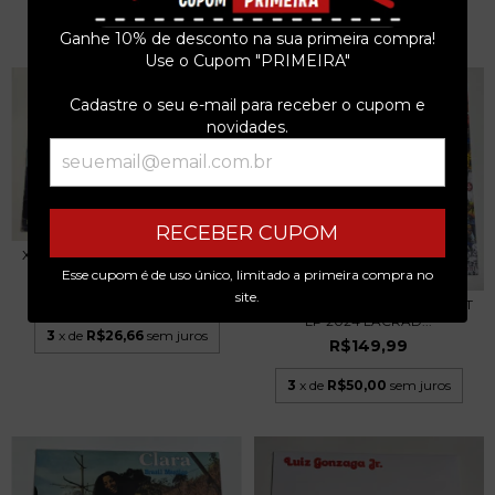
3
x de
R$26,66
sem juros
3
x de
R$30,00
sem juros
Ganhe 10% de desconto na sua primeira compra!
Use o Cupom "PRIMEIRA"
Cadastre o seu e-mail para receber o cupom e
novidades.
RECEBER CUPOM
X-RATED - ANIMAL HOUSE - LP
1991
Esse cupom é de uso único, limitado a primeira compra no
R$79,99
site.
PAURA - KARMIC PUNISHMENT
LP 2024 LACRAD...
3
x de
R$26,66
sem juros
R$149,99
3
x de
R$50,00
sem juros