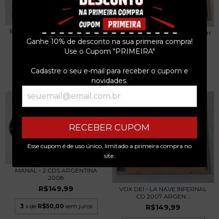
BOB DYLAN - MODERN TIMES -
ROGER WATERS - IN THE FLESH
CD 2006
- 2 CDS 2000
Ganhe 10% de desconto na sua primeira compra!
R$39,99
Use o Cupom "PRIMEIRA"
R$69,99
3
x de
R$13,33
sem juros
3
x de
R$23,33
sem juros
Cadastre o seu e-mail para receber o cupom e
novidades.
RECEBER CUPOM
Esse cupom é de uso único, limitado a primeira compra no
site.
MANAL - 2 CDS ARGENTINA
2008
R$149,99
VOX DEI - LA NAVE INFERNAL
CD 2007 ARGEN...
3
x de
R$50,00
sem juros
R$149,99