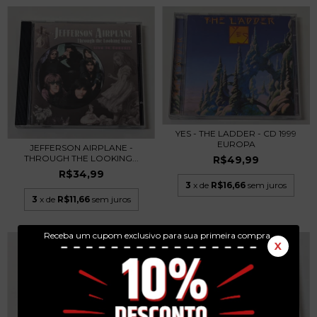
YES - THE LADDER - CD 1999
EUROPA
JEFFERSON AIRPLANE -
THROUGH THE LOOKING...
R$49,99
R$34,99
3
x de
R$16,66
sem juros
3
x de
R$11,66
sem juros
Receba um cupom exclusivo para sua primeira compra.
X