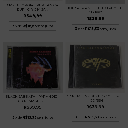
DIMMU BORGIR - PURITANICAL
JOE SATRIANI - THE EXTREMIST -
EUPHORIC MISA...
CD 1992
R$49,99
R$39,99
3
x de
R$16,66
sem juros
3
x de
R$13,33
sem juros
VAN HALEN - BEST OF VOLUME I
BLACK SABBATH - PARANOID -
- CD 1996
CD REMASTER 1...
R$39,99
R$39,99
3
x de
R$13,33
sem juros
3
x de
R$13,33
sem juros