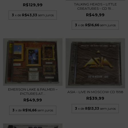
TALKING HEADS – LITTLE
R$129,99
CREATURES - CD 19...
R$49,99
3
x de
R$43,33
sem juros
3
x de
R$16,66
sem juros
EMERSON LAKE & PALMER –
ASIA - LIVE IN MOSCOW CD 1998
PICTURES AT...
R$39,99
R$49,99
3
x de
R$13,33
sem juros
3
x de
R$16,66
sem juros