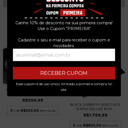
GHOST BASTARDS - NIGHT OF
GHOST BASTARDS - NIGHT OF
THE KILLER......
THE KILLER......
R$159,99
R$179,99
Ganhe 10% de desconto na sua primeira compra!
Use o Cupom "PRIMEIRA"
3
x de
R$53,33
sem juros
3
x de
R$60,00
sem juros
Cadastre o seu e-mail para receber o cupom e
novidades.
RECEBER CUPOM
Esse cupom é de uso único, limitado a primeira compra no
site.
FORBIDDEN - OMEGA WAVE 2
LPS ALEMANHA 20...
R$599,99
BLACK SABBATH SABOTAGE
SUPER DELUXE BOX...
3
x de
R$200,00
sem juros
R$1.799,99
3
x de
R$600,00
sem juros