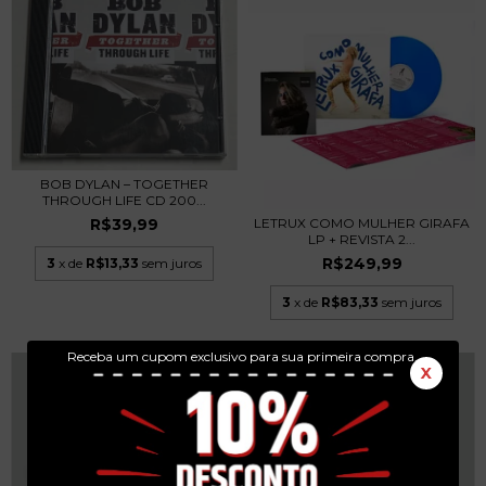
BOB DYLAN – TOGETHER
THROUGH LIFE CD 200...
R$39,99
LETRUX COMO MULHER GIRAFA
LP + REVISTA 2...
R$249,99
3
x de
R$13,33
sem juros
3
x de
R$83,33
sem juros
Receba um cupom exclusivo para sua primeira compra.
X