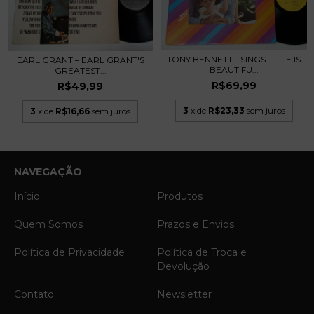
TONY BENNETT - SINGS... LIFE IS
EARL GRANT – EARL GRANT'S
BEAUTIFU...
GREATEST...
R$69,99
R$49,99
3
x de
R$23,33
sem juros
3
x de
R$16,66
sem juros
NAVEGAÇÃO
Início
Produtos
Quem Somos
Prazos e Envios
Política de Privacidade
Política de Troca e
Devolução
Contato
Newsletter