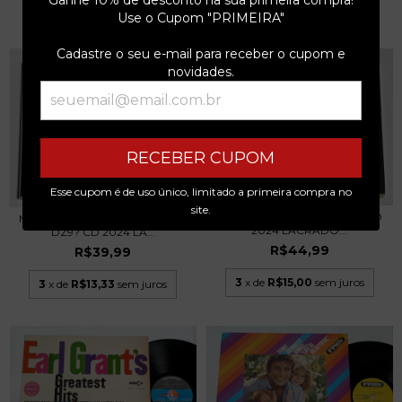
3
x de
R$80,00
sem juros
3
x de
R$16,66
sem juros
Use o Cupom "PRIMEIRA"
Cadastre o seu e-mail para receber o cupom e
novidades.
RECEBER CUPOM
Esse cupom é de uso único, limitado a primeira compra no
site.
AÇÃO DIRETA - RESISTIREI CD
MOLOTOV ATTACK VS ARTIGO
2024 LACRADO...
DZ9? CD 2024 LA...
R$44,99
R$39,99
3
x de
R$15,00
sem juros
3
x de
R$13,33
sem juros