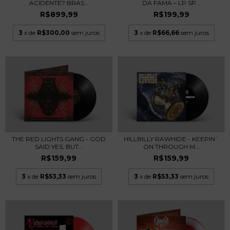
ACIDENTE? BRAS...
DA FAMA – LP SP...
R$899,99
R$199,99
3
x de
R$300,00
sem juros
3
x de
R$66,66
sem juros
THE RED LIGHTS GANG - GOD
HILLBILLY RAWHIDE - KEEPIN´
SAID YES, BUT...
ON THROUGH M...
R$159,99
R$159,99
3
x de
R$53,33
sem juros
3
x de
R$53,33
sem juros