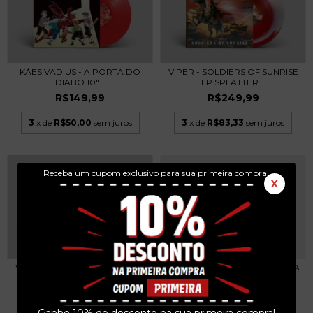
KÃES VADIUS - A PORTA DO
VIPER - SOLDIERS OF SUNRISE
DIABO 10"...
LP SPLATTER...
R$149,99
R$249,99
3
x de
R$50,00
sem juros
3
x de
R$83,33
sem juros
Receba um cupom exclusivo para sua primeira compra.
X
VIPER - SOLDIERS OF SUNRISE
RATOS DE PORÃO - FEIJOADA
LP 2024
ACIDENTE? BRAS...
R$239,99
R$49,99
Ganhe 10% de desconto na sua primeira compra!