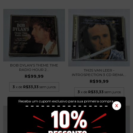
BOB DYLAN'S THEME TIME
RADIO HOUR 2...
THIJS VAN LEER -
INTROSPECTION 3 CD REMA...
R$99,99
R$99,99
3
x de
R$33,33
sem juros
3
x de
R$33,33
sem juros
Receba um cupom exclusivo para sua primeira compra.
X