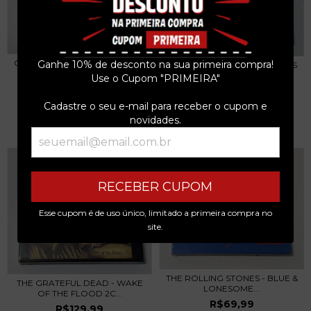
CARL PERKINS - BOPPIN' BLUE
Ganhe 10% de desconto na sua primeira compra!
RIVAL SONS - HOLLOW BONES
SUEDE S...
CD 2016
Use o Cupom "PRIMEIRA"
R$99,99
R$59,99
Cadastre o seu e-mail para receber o cupom e
3
x de
R$33,33
sem juros
3
x de
R$20,00
sem juros
novidades.
RECEBER CUPOM
Esse cupom é de uso único, limitado a primeira compra no
site.
THE ROLLING STONES - BLUE &
THE GRATEFUL DEAD - WAKE
LONESOME...
OF THE FLOOD 2C...
R$69,99
R$129,99