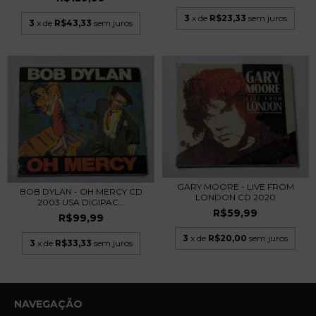
3
x de
R$23,33
sem juros
3
x de
R$43,33
sem juros
GARY MOORE - LIVE FROM
BOB DYLAN - OH MERCY CD
LONDON CD 2020
2003 USA DIGIPAC...
R$59,99
R$99,99
3
x de
R$20,00
sem juros
3
x de
R$33,33
sem juros
NAVEGAÇÃO