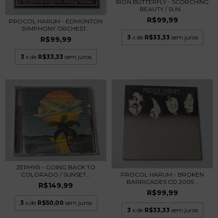
IRON BUTTERFLY - SCORCHING
BEAUTY / SUN...
R$99,99
PROCOL HARUM - EDMONTON
SYMPHONY ORCHEST...
3
x de
R$33,33
sem juros
R$99,99
3
x de
R$33,33
sem juros
ZEPHYR - GOING BACK TO
PROCOL HARUM - BROKEN
COLORADO / SUNSET...
BARRICADES CD 2009...
R$149,99
R$99,99
3
x de
R$50,00
sem juros
3
x de
R$33,33
sem juros