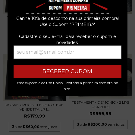
T.I.R. - HEAVY METAL LP ITÁLIA
TREE OF SORES – A CRY OF
Ganhe 10% de desconto na sua primeira compra!
2011 TIR
DESPAIR LP ALEM...
Use o Cupom "PRIMEIRA"
R$179,99
R$179,99
Cadastre o seu e-mail para receber o cupom e
3
x de
R$60,00
sem juros
3
x de
R$60,00
sem juros
novidades.
RECEBER CUPOM
Esse cupom é de uso único, limitado a primeira compra no
site.
TESTAMENT - DEMONIC - 2 LPS
ROSAE CRUCIS – FEDE POTERE
USA 2009
VENDETTA LP I...
R$599,99
R$179,99
3
x de
R$200,00
sem juros
3
x de
R$60,00
sem juros