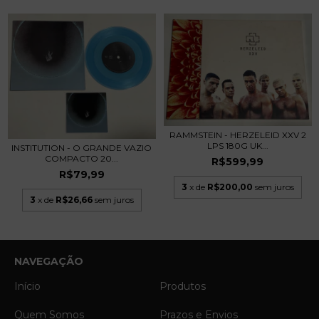
RAMMSTEIN - HERZELEID XXV 2
LPS 180G UK...
INSTITUTION - O GRANDE VAZIO
COMPACTO 20...
R$599,99
R$79,99
3
x de
R$200,00
sem juros
3
x de
R$26,66
sem juros
NAVEGAÇÃO
Início
Produtos
Quem Somos
Prazos e Envios