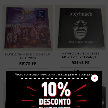
MEYHNACH – NON OMNIS
MURDEATH – SOB O SIGNO LP
MORIAR 2 LPS FRANÇA...
AZUL 2020
R$349,99
R$179,99
3
x de
R$116,66
sem juros
3
x de
R$60,00
sem juros
Receba um cupom exclusivo para sua primeira compra.
X