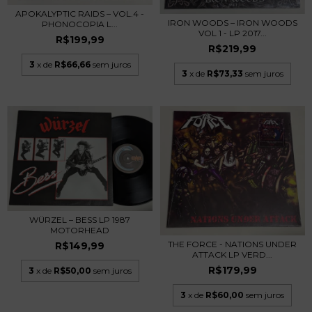
APOKALYPTIC RAIDS – VOL.4 -
IRON WOODS – IRON WOODS
PHONOCOPIA L...
VOL 1 - LP 2017...
R$199,99
R$219,99
3
x de
R$66,66
sem juros
3
x de
R$73,33
sem juros
WÜRZEL – BESS LP 1987
MOTORHEAD
THE FORCE - NATIONS UNDER
R$149,99
ATTACK LP VERD...
R$179,99
3
x de
R$50,00
sem juros
3
x de
R$60,00
sem juros