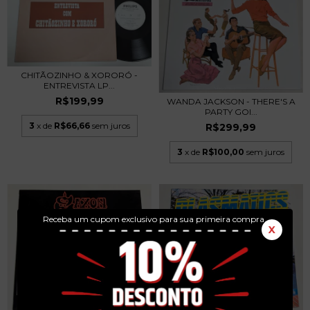
CHITÃOZINHO & XORORÓ -
ENTREVISTA LP...
R$199,99
WANDA JACKSON - THERE'S A
PARTY GOI...
3
x de
R$66,66
sem juros
R$299,99
3
x de
R$100,00
sem juros
Receba um cupom exclusivo para sua primeira compra.
X