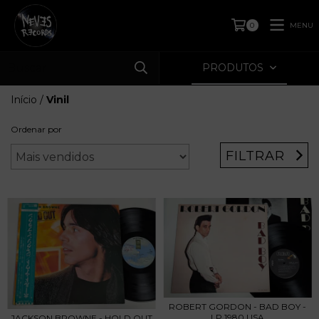
MENU
0
PRODUTOS
Início
/
Vinil
Ordenar por
FILTRAR
ROBERT GORDON - BAD BOY -
LP 1980 USA
JACKSON BROWNE - HOLD OUT