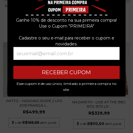
SAXON - STAND UP AND ROCK -
PLASMATICS NEW HOPE FOR
LP - 2019 -...
THE WRETCHED LP...
R$299,99
R$299,99
Ganhe 10% de desconto na sua primeira compra!
Use o Cupom "PRIMEIRA"
3
x de
R$100,00
sem juros
3
x de
R$100,00
sem juros
Cadastre o seu e-mail para receber o cupom e
novidades.
RECEBER CUPOM
Esse cupom é de uso único, limitado a primeira compra no
site.
PATTO - HANGING ROPE 2 LPS
NAZARETH - LIVE AT THE BBC
2015 FRANÇA L...
1972-1973 LP...
R$499,99
R$329,99
3
x de
R$166,66
sem juros
3
x de
R$110,00
sem juros