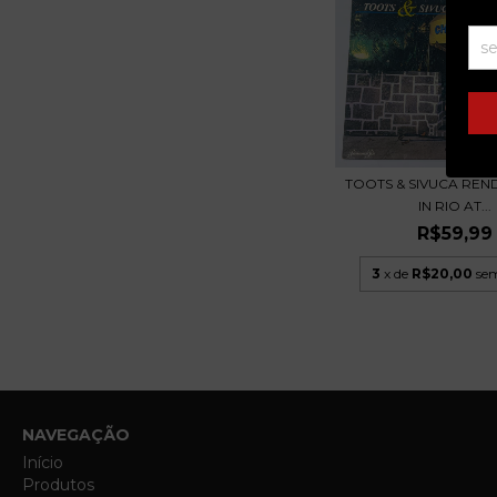
TOOTS & SIVUCA REN
IN RIO AT...
R$59,99
3
x de
R$20,00
sem
NAVEGAÇÃO
Início
Produtos