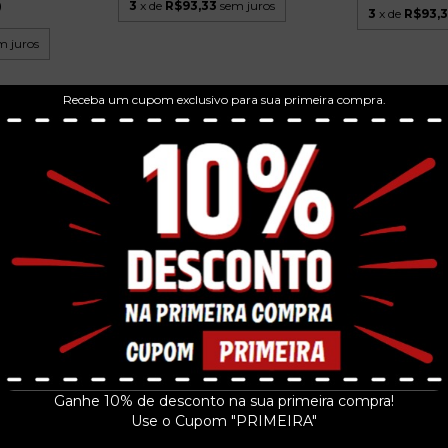
9
3
x de
R$93,33
sem juros
3
x de
R$93,
m juros
Receba um cupom exclusivo para sua primeira compra.
NTRE A
 -...
OPETH - THE L
OPETH - HERITAGE - 2 LPS 2025
9
TESTAMENT
EU LACRADO
R$99
R$489,99
 juros
3
x de
R$333,
3
x de
R$163,33
sem juros
Ganhe 10% de desconto na sua primeira compra!
Use o Cupom "PRIMEIRA"