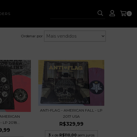
DERS
0
Ordenar por
ANTI-FLAG - AMERICAN FALL - LP
2017 USA
- AMERICAN
LP 2018...
R$329,99
9,99
3
x de
R$110,00
sem juros