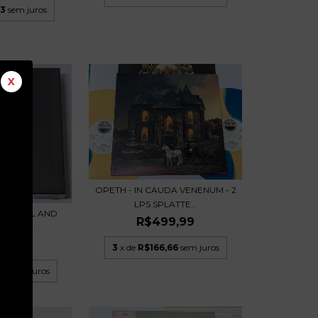
33
sem juros
X
OPETH - IN CAUDA VENENUM - 2
LPS SPLATTE...
AST WILL AND
R$499,99
 - BO...
9,99
3
x de
R$166,66
sem juros
33
sem juros