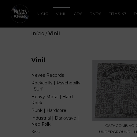
INÍCIO
VINIL
CDS
DVDS
FITAS K7
T
Início
Vinil
/
Vinil
Neves Records
Rockabilly | Psychobilly
| Surf
Heavy Metal | Hard
Rock
Punk | Hardcore
Industrial | Darkwave |
Neo Folk
CATACOMB VOIC
Kiss
UNDERGROUND - LP 