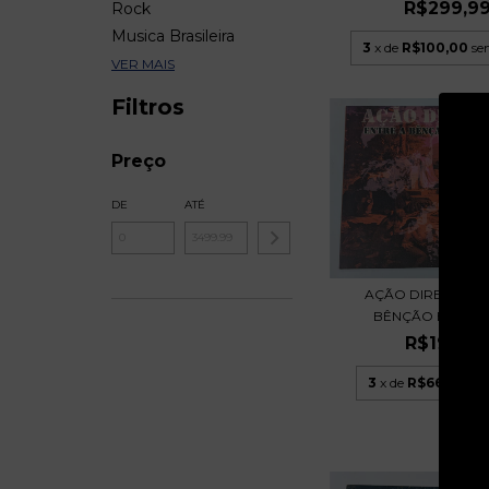
R$299,9
Rock
Musica Brasileira
3
x de
R$100,00
se
VER MAIS
Filtros
Preço
DE
ATÉ
AÇÃO DIRETA - E
BÊNÇÃO E O CAOS
R$199,9
3
x de
R$66,66
sem