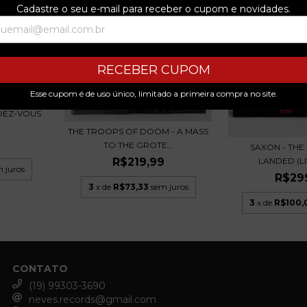
Cadastre o seu e-mail para receber o cupom e novidades.
RECEBER CUPOM
Esse cupom é de uso único, limitado a primeira compra no site.
DEZ-VOUS
THE TROOPS OF DOOM - A MASS
TO THE GROTE...
SAXON - THE
LANDED (LIV
R$219,99
 juros
R$29
3
x de
R$73,33
sem juros
3
x de
R$100,
CONTATO
(19) 99303-3690
neves.records@gmail.com