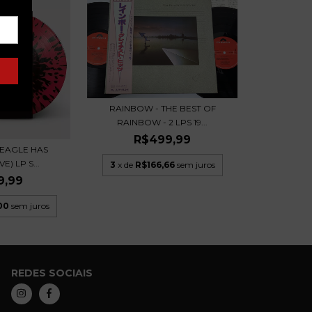
RAINBOW - THE BEST OF
RAINBOW - 2 LPS 19...
R$499,99
 EAGLE HAS
E) LP S...
3
x de
R$166,66
sem juros
9,99
00
sem juros
REDES SOCIAIS