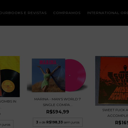
OURBOOKS E REVISTAS
COMPRAMOS
INTERNATIONAL OR
MARINA - MAN'S WORLD 7
WOMBS IN
SINGLE COMPA...
.
SWEET FUCK A
R$594,99
9
ACCOMPLIS
3
x de
R$198,33
sem juros
R$16
 juros