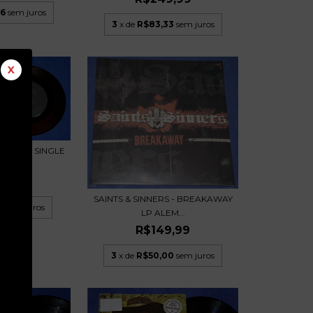
66
sem juros
3
x de
R$83,33
sem juros
X
NXER - 7 SINGLE
 USA
,49
SAINTS & SINNERS - BREAKAWAY
6
sem juros
LP ALEM...
R$149,99
3
x de
R$50,00
sem juros