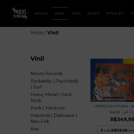
INÍCIO
VINIL
CDS
DVDS
FITAS K7
T
Início
Vinil
/
Vinil
Neves Records
Rockabilly | Psychobilly
| Surf
Heavy Metal | Hard
Rock
UTEROS EM FURIA - 
Punk | Hardcore
RAGE - LP - 1..
Industrial | Darkwave |
R$349,9
Neo Folk
Kiss
3
x de
R$116,66
sem