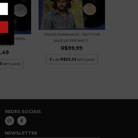
TRAVIS WAMMACK - NOT FOR
 SCORCHERS -
SALE LP PROMO 1...
LP PR...
R$99,99
,49
3
x de
R$33,33
sem juros
50
sem juros
REDES SOCIAIS
NEWSLETTER