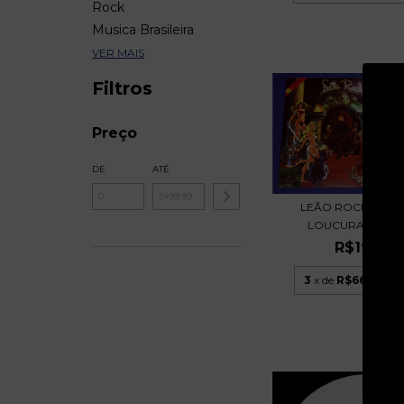
Rock
Musica Brasileira
VER MAIS
Filtros
Preço
DE
ATÉ
LEÃO ROCK - PA
LOUCURA E ROCK
R$199,9
3
x de
R$66,66
sem