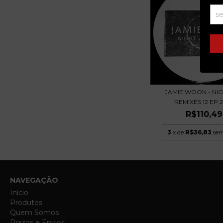
JAMIE WOON - NIG
REMIXES 12 EP 20
R$110,49
3
x de
R$36,83
sem
NAVEGAÇÃO
Início
Produtos
Quem Somos
Prazos e Envios