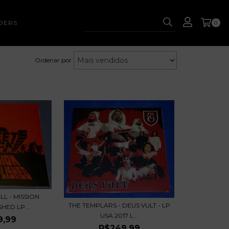
DERS
0
Ordenar por
LL - MISSION
THE TEMPLARS - DEUS VULT - LP
HED LP...
USA 2017 L...
9,99
R$249,99