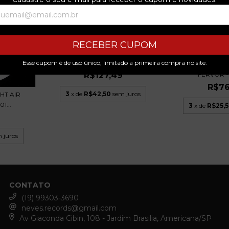
RECEBER CUPOM
ABÍLIO MANOEL - BECOS E
Esse cupom é de uso único, limitado a primeira compra no site.
SAÍDAS - LP PROM...
JASON AND THE
FERVOR - 
R$127,49
R$76
3
x de
R$42,50
sem juros
HT AIR
1...
3
x de
R$25,
 juros
CONTATO
(19) 99303-3690
neves.records@gmail.com
Av Giaconda Cibin, 108 - Jardim Brasilia, Americana/SP