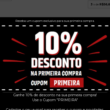
3
x de
R$56,
Receba um cupom exclusivo para sua primeira compra.
SAINT ALVIA - JO
Z AMOR
2009
CURASBUN OI! - UN SOLO CREW
 ...
R$42
- LP 2005 CH...
9
R$186,99
3
x de
R$14,1
 juros
3
x de
R$62,33
sem juros
Ganhe 10% de desconto na sua primeira compra!
Use o Cupom "PRIMEIRA"
Cadastre o seu e-mail para receber o cupom e novidades.