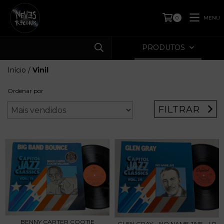
MENU
0
PRODUTOS
Início
/
Vinil
Ordenar por
FILTRAR
BENNY CARTER COOTIE
GLEN GRAY – NO NAME JIVE - LP