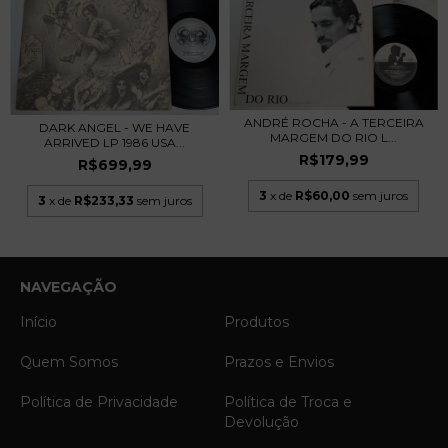
ANDRÉ ROCHA - A TERCEIRA
DARK ANGEL - WE HAVE
MARGEM DO RIO L...
ARRIVED LP 1986 USA...
R$179,99
R$699,99
3
x de
R$60,00
sem juros
3
x de
R$233,33
sem juros
NAVEGAÇÃO
Início
Produtos
Quem Somos
Prazos e Envios
Política de Privacidade
Política de Troca e
Devolução