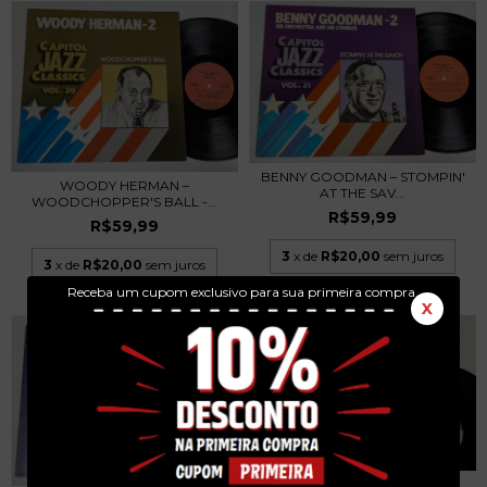
BENNY GOODMAN – STOMPIN'
WOODY HERMAN –
AT THE SAV...
WOODCHOPPER'S BALL -...
R$59,99
R$59,99
3
x de
R$20,00
sem juros
3
x de
R$20,00
sem juros
Receba um cupom exclusivo para sua primeira compra.
X
VANIA BASTOS - S/T - LP 1990