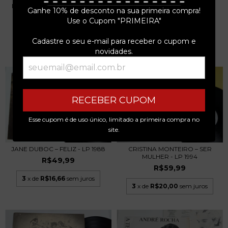
NOVA VIDA INTERNACIONAL -
R$59,99
Ganhe 10% de desconto na sua primeira compra!
LP NOVELA 1989
Use o Cupom "PRIMEIRA"
R$39,99
3
x de
R$20,00
sem juros
Cadastre o seu e-mail para receber o cupom e
3
x de
R$13,33
sem juros
novidades.
RECEBER CUPOM
Esse cupom é de uso único, limitado a primeira compra no
site.
JANE DUBOC – FELIZ - LP 1988
CRISTINA MONTEIRO – SER
MULHER - LP 1994
R$49,99
R$59,99
3
x de
R$16,66
sem juros
3
x de
R$20,00
sem juros