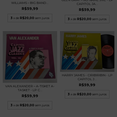
WILLIAMS – BIG BAND...
CAPITOL JA...
R$59,99
R$59,99
3
x de
R$20,00
sem juros
3
x de
R$20,00
sem juros
HARRY JAMES - CIRIBIRIBIN - LP
CAPITOL J...
R$59,99
VAN ALEXANDER – A-TISKET A-
TASKET - LP C...
3
x de
R$20,00
sem juros
R$59,99
3
x de
R$20,00
sem juros