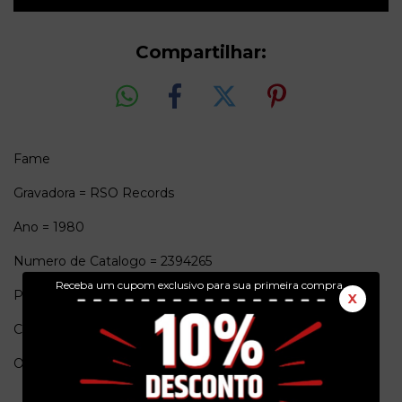
Compartilhar:
Fame
Gravadora = RSO Records
Ano = 1980
Numero de Catalogo = 2394265
Receba um cupom exclusivo para sua primeira compra.
Pais de origem = Brasil
X
Conservação = Ex(Capa) / Ex(Vinil)
Obs. = Trilha sonora do filme. Capa dupla com encarte.