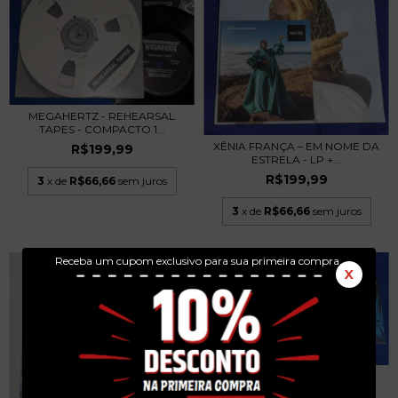
MEGAHERTZ - REHEARSAL
TAPES - COMPACTO 1...
XÊNIA FRANÇA – EM NOME DA
R$199,99
ESTRELA - LP +...
R$199,99
3
x de
R$66,66
sem juros
3
x de
R$66,66
sem juros
Receba um cupom exclusivo para sua primeira compra.
X
EDGAR – ULTRALEVE - LP +
REVISTA 2021 NO...