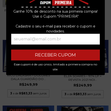
R$179,99
PLANET HEMP – JARDINEIROS -
Ganhe 10% de desconto na sua primeira compra!
3
x de
R$60,00
sem juros
LP + REVISTA...
Use o Cupom "PRIMEIRA"
R$499,99
Cadastre o seu e-mail para receber o cupom e
3
x de
R$166,66
sem juros
novidades.
RECEBER CUPOM
Esse cupom é de uso único, limitado a primeira compra no
site.
RICO DALASAM – DOLORES
ELZA SOARES – 1974 LP +
DALA GUARDIÃO DO...
REVISTA 2021 NOI...
R$249,99
R$249,99
3
x de
R$83,33
sem juros
3
x de
R$83,33
sem juros