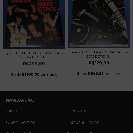
TARSO - VOLTA Á ESTRADA - LP
QUEEN - SHEER HEART ATTACK
2015 BETO B...
- LP + REVIST...
R$129,99
R$299,99
3
x de
R$43,33
sem juros
3
x de
R$100,00
sem juros
NAVEGAÇÃO
Início
Produtos
Quem Somos
Prazos e Envios