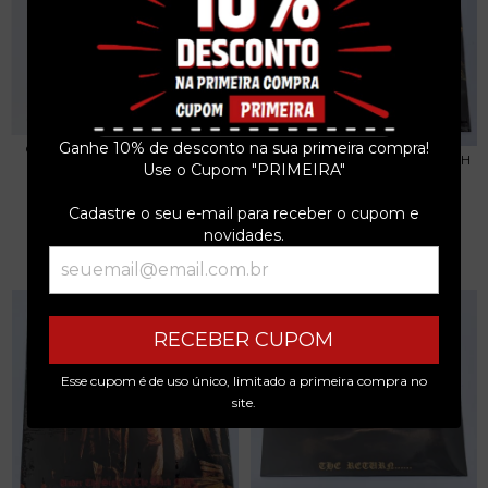
Ganhe 10% de desconto na sua primeira compra!
OZZY OSBOURNE - BLIZZARD
BATHORY - BLOOD FIRE DEATH
OF OZZ LP PICTU...
Use o Cupom "PRIMEIRA"
LP 2023 LACRA...
R$349,99
R$279,99
Cadastre o seu e-mail para receber o cupom e
3
x de
R$116,66
sem juros
novidades.
3
x de
R$93,33
sem juros
RECEBER CUPOM
Esse cupom é de uso único, limitado a primeira compra no
site.