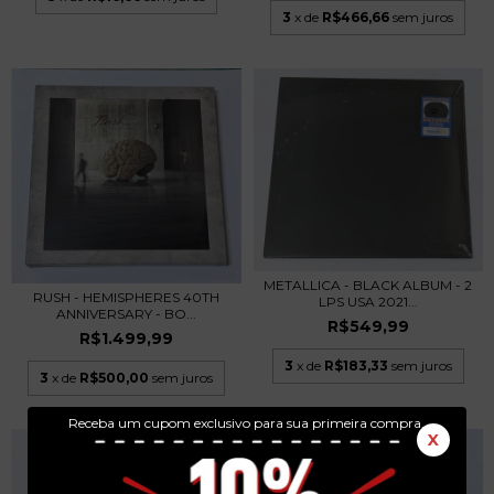
3
x de
R$466,66
sem juros
METALLICA - BLACK ALBUM - 2
RUSH - HEMISPHERES 40TH
LPS USA 2021...
ANNIVERSARY - BO...
R$549,99
R$1.499,99
3
x de
R$183,33
sem juros
3
x de
R$500,00
sem juros
Receba um cupom exclusivo para sua primeira compra.
X