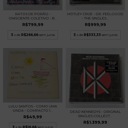
MÖTLEY CRÜE - DR. FEELGOOD
RATOS DE PORÃO -
- THE SINGLES...
ONISCIENTE COLETIVO - B...
R$999,99
R$799,99
3
x de
R$333,33
sem juros
3
x de
R$266,66
sem juros
LULU SANTOS - COMO UMA
ONDA - COMPACTO 1...
DEAD KENNEDYS - ORIGINAL
SINGLES COLLECT...
R$49,99
R$1.399,99
3
x de
R$16,66
sem juros