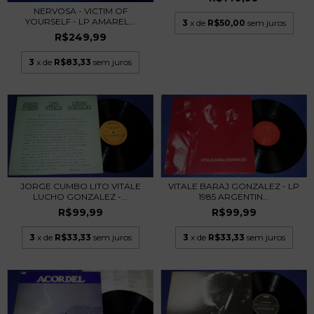
NERVOSA - VICTIM OF
YOURSELF - LP AMAREL...
3
x de
R$50,00
sem juros
R$249,99
3
x de
R$83,33
sem juros
JORGE CUMBO LITO VITALE
VITALE BARAJ GONZALEZ - LP
LUCHO GONZALEZ -...
1985 ARGENTIN...
R$99,99
R$99,99
3
x de
R$33,33
sem juros
3
x de
R$33,33
sem juros