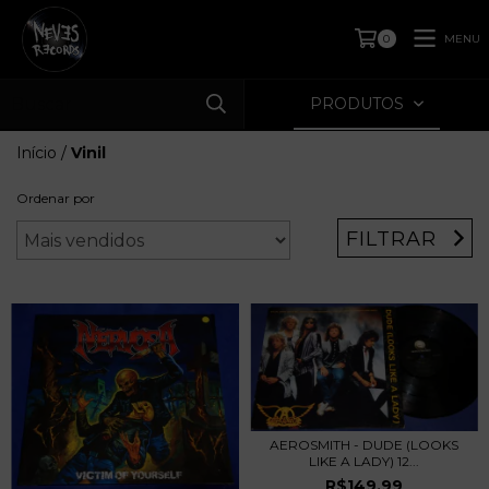
MENU
0
PRODUTOS
Início
/
Vinil
Ordenar por
FILTRAR
AEROSMITH - DUDE (LOOKS
LIKE A LADY) 12...
R$149,99