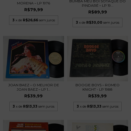
BUMBA MEU BOI SOTAQUE DO
MORENA – LP 1976
PINDARÉ – LP 19...
R$79,99
R$89,99
3
x de
R$26,66
sem juros
3
x de
R$30,00
sem juros
BOOGIE BOYS – ROMEO
JOAN BAEZ – O MELHOR DE
KNIGHT - LP 1988
JOAN BAEZ – LP 1...
R$39,99
R$39,99
3
x de
R$13,33
sem juros
3
x de
R$13,33
sem juros