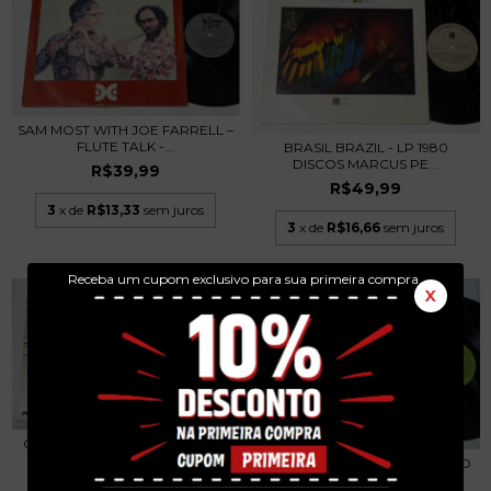
SAM MOST WITH JOE FARRELL –
FLUTE TALK -...
BRASIL BRAZIL - LP 1980
DISCOS MARCUS PE...
R$39,99
R$49,99
3
x de
R$13,33
sem juros
3
x de
R$16,66
sem juros
Receba um cupom exclusivo para sua primeira compra.
X
CESAR CAMARGO MARIANO &
CIA. - LP 1985
RIBAMAR – NOSSO ENCONTRO
DE AMOR LP 1969...
R$49,99