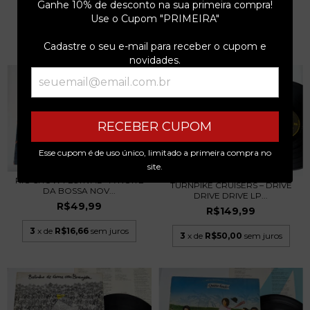
Ganhe 10% de desconto na sua primeira compra!
R$49,99
Use o Cupom "PRIMEIRA"
3
x de
R$16,66
sem juros
3
x de
R$16,66
sem juros
Cadastre o seu e-mail para receber o cupom e
novidades.
RECEBER CUPOM
Esse cupom é de uso único, limitado a primeira compra no
site.
RIO SHOW FESTIVAL - A NOITE
TURNPIKE CRUISERS – DRIVE
DA BOSSA NOV...
DRIVE DRIVE LP...
R$49,99
R$149,99
3
x de
R$16,66
sem juros
3
x de
R$50,00
sem juros