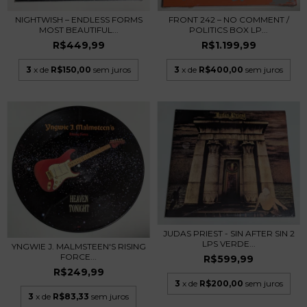
FRONT 242 – NO COMMENT /
NIGHTWISH – ENDLESS FORMS
POLITICS BOX LP...
MOST BEAUTIFUL...
R$1.199,99
R$449,99
3
x de
R$400,00
sem juros
3
x de
R$150,00
sem juros
JUDAS PRIEST - SIN AFTER SIN 2
LPS VERDE...
YNGWIE J. MALMSTEEN'S RISING
FORCE...
R$599,99
R$249,99
3
x de
R$200,00
sem juros
3
x de
R$83,33
sem juros