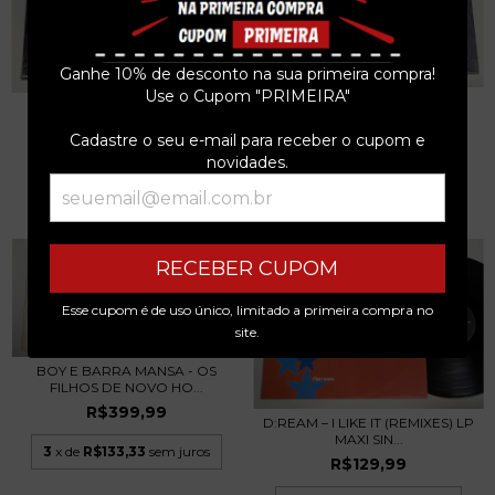
Ganhe 10% de desconto na sua primeira compra!
Use o Cupom "PRIMEIRA"
KRISIUN - SCOURGE OF THE
BRAZILIAN TRIBUTE
ENTHRONED - LP...
MOTORHEAD - LP 2013 LA...
Cadastre o seu e-mail para receber o cupom e
R$289,99
R$229,99
novidades.
3
x de
R$96,66
sem juros
3
x de
R$76,66
sem juros
RECEBER CUPOM
Esse cupom é de uso único, limitado a primeira compra no
site.
BOY E BARRA MANSA - OS
FILHOS DE NOVO HO...
R$399,99
D:REAM – I LIKE IT (REMIXES) LP
MAXI SIN...
3
x de
R$133,33
sem juros
R$129,99