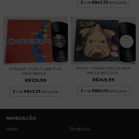
3
x de
R$43,33
sem juros
ROFO – I WANT YOU LP MAXI
D:REAM – STAR / I LIKE IT LP
SINGLE BÉLGICA...
MAXI SINGLE...
R$149,99
R$129,99
3
x de
R$50,00
sem juros
3
x de
R$43,33
sem juros
NAVEGAÇÃO
Início
Produtos