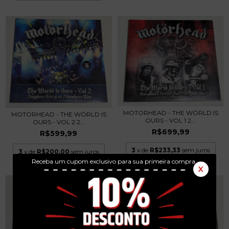
MOTORHEAD - THE WÖRLD IS
MOTORHEAD - THE WÖRLD IS
OURS - VOL 1 2...
OURS - VOL 2 2...
R$699,99
R$599,99
3
x de
R$233,33
sem juros
3
x de
R$200,00
sem juros
Receba um cupom exclusivo para sua primeira compra.
X