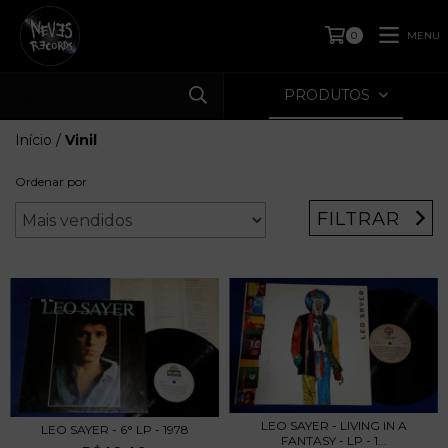
MENU
0
PRODUTOS
Início
/
Vinil
Ordenar por
FILTRAR
LEO SAYER - LIVING IN A
LEO SAYER - 6° LP - 1978
FANTASY - LP - 1...