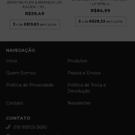
JERRY BUTLER & BRENDA LEE
- LP 1978 U...
EAGER - TH...
R$84,99
R$59,49
3
x de
R$28,33
sem juros
3
x de
R$19,83
sem juros
NAVEGAÇÃO
Início
Produtos
Quem Somos
Prazos e Envios
Política de Privacidade
Política de Troca e
Devolução
Contato
Newsletter
CONTATO
(19) 99303-3690