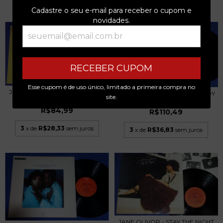
Cadastre o seu e-mail para receber o cupom e
novidades.
RECEBER CUPOM
Esse cupom é de uso único, limitado a primeira compra no
JOHN DAVIDSON - THE TIME OF
JOEL GREY - BLACK SHEEP BOY
site.
MY LIFE! - L...
- LP - 1969...
R$84,99
R$110,49
3
x de
R$28,33
sem juros
3
x de
R$36,83
sem juros
JANE OLIVOR - STAY THE NIGHT